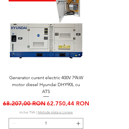
Generator curent electric 400V 79kW
motor diesel Hyundai DHY90L cu
ATS
Preț normal
Preț redus
68.207,00 RON
62.750,44 RON
inclus TVA
|
Metode plata si Livrare