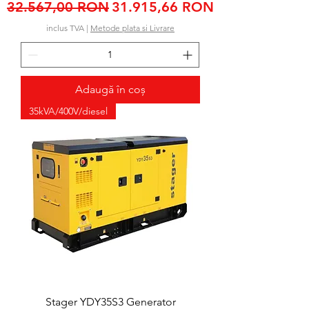
Preț normal
Preț redus
32.567,00 RON
31.915,66 RON
inclus TVA
|
Metode plata si Livrare
Adaugă în coș
35kVA/400V/diesel
Stager YDY35S3 Generator