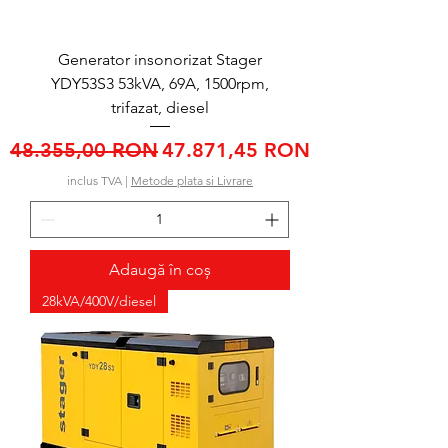
Generator insonorizat Stager
YDY53S3 53kVA, 69A, 1500rpm,
trifazat, diesel
Preț normal
Preț redus
48.355,00 RON
47.871,45 RON
inclus TVA
|
Metode plata si Livrare
Adaugă în coș
28kVA/400V/diesel