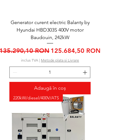
Generator curent electric Balanty by
Hyundai HBD303S 400V motor
Baudouin, 242kW
Preț normal
Preț redus
135.290,10 RON
125.684,50 RON
inclus TVA
|
Metode plata si Livrare
Adaugă în coș
220kW/diesel/400V/ATS