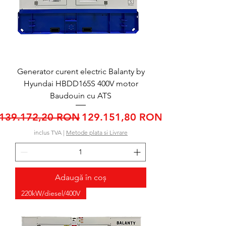
Generator curent electric Balanty by
Hyundai HBDD165S 400V motor
Baudouin cu ATS
Preț normal
Preț redus
139.172,20 RON
129.151,80 RON
inclus TVA
|
Metode plata si Livrare
Adaugă în coș
220kW/diesel/400V