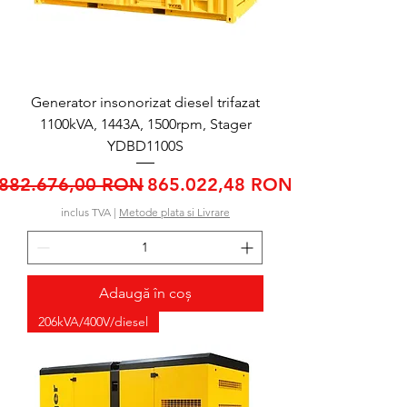
Generator insonorizat diesel trifazat
1100kVA, 1443A, 1500rpm, Stager
YDBD1100S
Preț normal
Preț redus
882.676,00 RON
865.022,48 RON
inclus TVA
|
Metode plata si Livrare
Adaugă în coș
206kVA/400V/diesel