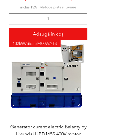
inclus TVA
|
Metode plata si Livrare
Adaugă în coș
132kW/diesel/400V/ATS
Generator curent electric Balanty by
Hyundai HBD165S 400V motor