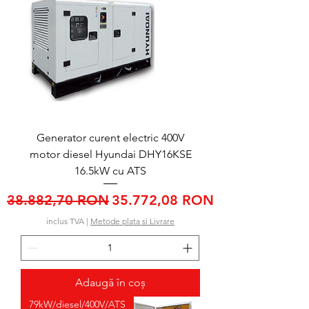
Generator curent electric 400V
motor diesel Hyundai DHY16KSE
16.5kW cu ATS
Preț normal
Preț redus
38.882,70 RON
35.772,08 RON
inclus TVA
|
Metode plata si Livrare
Adaugă în coș
79kW/diesel/400V/ATS