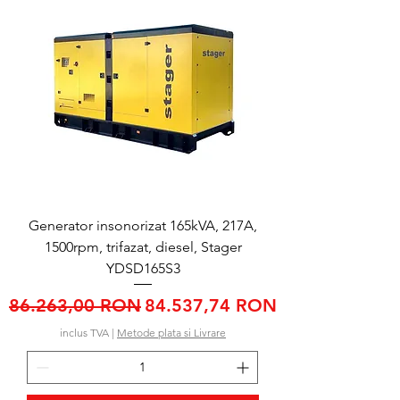
Generator insonorizat 165kVA, 217A,
1500rpm, trifazat, diesel, Stager
YDSD165S3
Preț normal
Preț redus
86.263,00 RON
84.537,74 RON
inclus TVA
|
Metode plata si Livrare