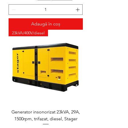
Adaugă în coș
23kVA/400V/diesel
​​​​​​​Generator insonorizat 23kVA, 29A,
1500rpm, trifazat, diesel, Stager