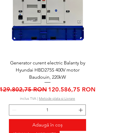
Generator curent electric Balanty by
Hyundai HBD275S 400V motor
Baudouin, 220kW
Preț normal
Preț redus
129.802,75 RON
120.586,75 RON
inclus TVA
|
Metode plata si Livrare
Adaugă în coș