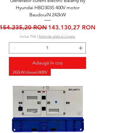
Generator curent electric Balanty by
Hyundai HBD303S 400V motor
BaudouiN 242kW
Preț normal
Preț redus
154.235,20 RON
143.130,27 RON
inclus TVA
|
Metode plata si Livrare
Adaugă în coș
242kW/diesel/400V