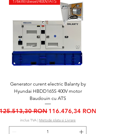
176kW/diesel/400V/ATS
Generator curent electric Balanty by
Hyundai HBDD165S 400V motor
Baudouin cu ATS
Preț normal
Preț redus
125.513,30 RON
116.476,34 RON
inclus TVA
|
Metode plata si Livrare