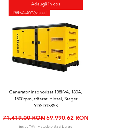
Adaugă în coș
138kVA/400V/diesel
Generator insonorizat 138kVA, 180A,
1500rpm, trifazat, diesel, Stager
YDSD138S3
Preț normal
Preț redus
71.419,00 RON
69.990,62 RON
inclus TVA
|
Metode plata si Livrare