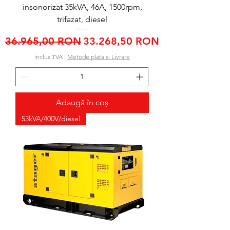
insonorizat 35kVA, 46A, 1500rpm,
trifazat, diesel
Preț normal
Preț redus
36.965,00 RON
33.268,50 RON
inclus TVA
|
Metode plata si Livrare
Adaugă în coș
53kVA/400V/diesel