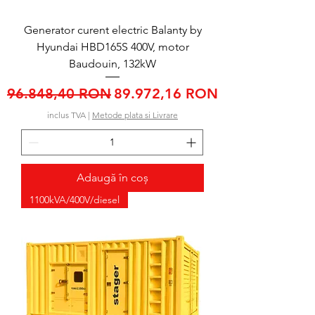
Generator curent electric Balanty by
Hyundai HBD165S 400V, motor
Baudouin, 132kW
Preț normal
Preț redus
96.848,40 RON
89.972,16 RON
inclus TVA
|
Metode plata si Livrare
Adaugă în coș
1100kVA/400V/diesel