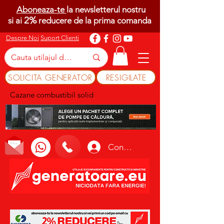
Aboneaza-te
la newsletterul nostru
2%
si ai
reducere de la prima comanda
Despre Noi
Suport Clienti
SOLICITA GENERATOR
RESIGILATE
Cazane combustibil solid
Conectează-te