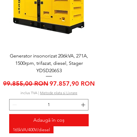
Generator insonorizat 206kVA, 271A,
1500rpm, trifazat, diesel, Stager
YDSD206S3
Preț normal
Preț redus
99.855,00 RON
97.857,90 RON
inclus TVA
|
Metode plata si Livrare
Adaugă în coș
165kVA/400V/diesel