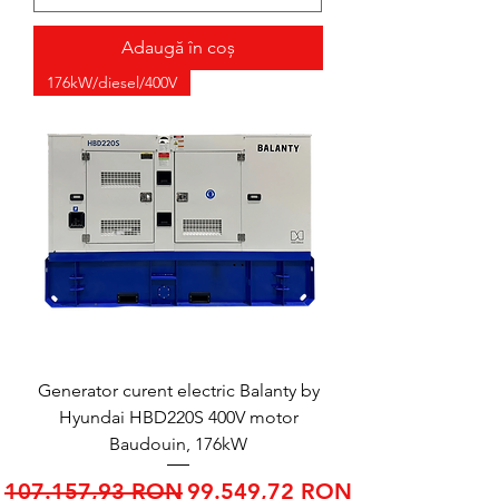
Adaugă în coș
176kW/diesel/400V
Generator curent electric Balanty by
Hyundai HBD220S 400V motor
Baudouin, 176kW
Preț normal
Preț redus
107.157,93 RON
99.549,72 RON