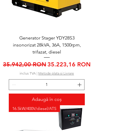
Generator Stager YDY28S3
insonorizat 28kVA, 36A, 1500rpm,
trifazat, diesel
Preț normal
Preț redus
35.942,00 RON
35.223,16 RON
inclus TVA
|
Metode plata si Livrare
Adaugă în coș
16.5kW/400V/diesel/ATS