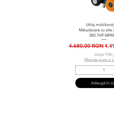
Afișare rapid
Utilaj multifuncț
Măturătoare cu alte 
SKS 7HP-MFM
Preț normal
Pre
4.680,00 RON
4.4
inclus TVA
|
Metode plata si L
Adaugă în c