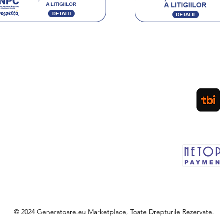
Acceptam urmatoarele metode de plata:
Ordin de Plata Bancar sau depunere directa la ghiseul
(pentru persoane fizice) / Plata cu Cardul (la cere
PLATA IN RATE PRIN TBI. APLICA
LEASING Persoane Juridice
sau vanzare prin SEAP
d
Plateste in siguranta prin MOBIL PAY by
© 2024 Generatoare.eu Marketplace, Toate Drepturile Rezervate.