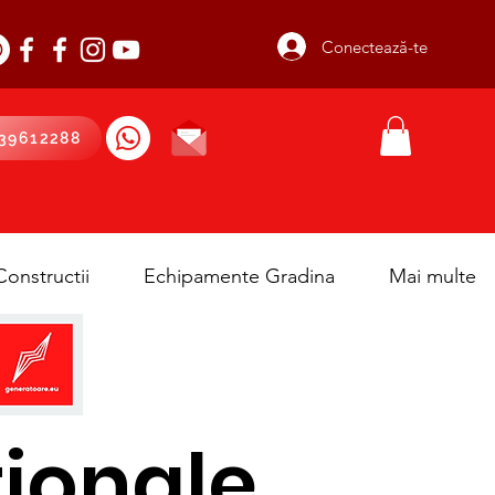
Conectează-te
39612288
onstructii
Echipamente Gradina
Mai multe
tionale