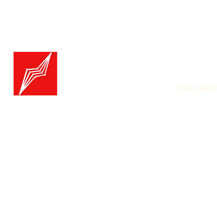
Menu
Generatoare.eu
Marketplace
Toate catego
Generatoare
Branduri ge
Ai nevoie de ajutor?
Termice
Viziteaza pagina
Suport Clienti
Echipamente
pentru asistenta sau suna-ne:
Echipament
Echipament
Tel./Whatsapp(non stop)
Accesorii
0739-61-22-88