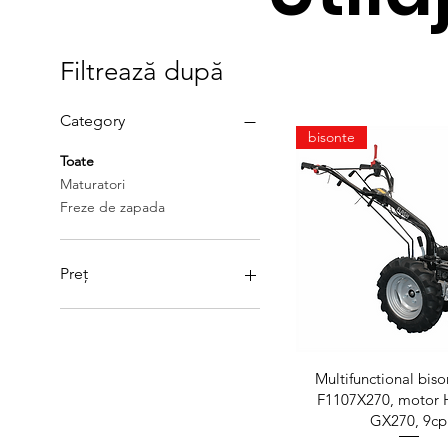
Filtrează după
Category
bisonte
Toate
Maturatori
Freze de zapada
Preț
4.270 RON
9.328 RON
Afișare rapid
Multifunctional bis
F1107X270, moto
GX270, 9cp