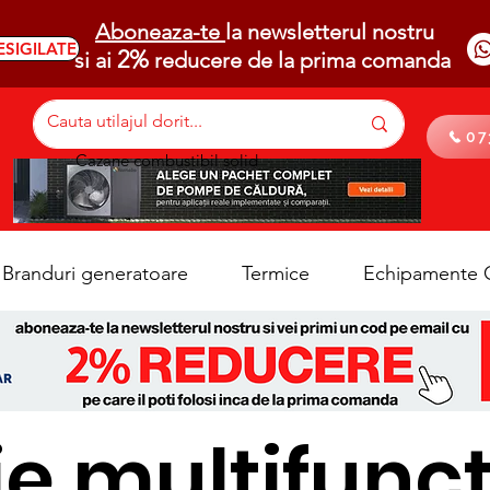
Aboneaza-te
la newsletterul nostru
ESIGILATE
2%
si ai
reducere de la prima comanda
07
Cazane combustibil solid
Branduri generatoare
Termice
Echipamente C
je multifunc