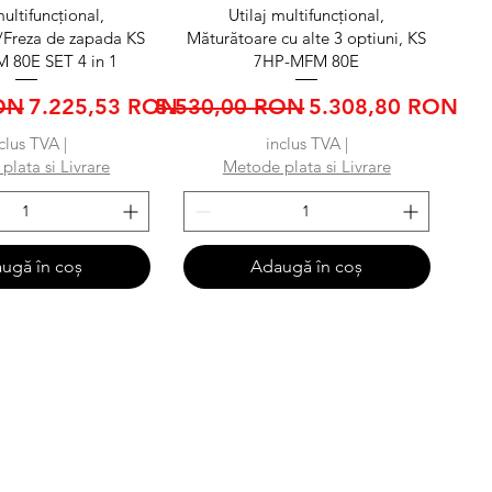
șare rapidă
Afișare rapidă
multifuncțional,
Utilaj multifuncțional,
/Freza de zapada KS
Măturătoare cu alte 3 optiuni, KS
 80E SET 4 in 1
7HP-MFM 80E
Preț redus
Preț normal
Preț redus
ON
7.225,53 RON
5.530,00 RON
5.308,80 RON
clus TVA
|
inclus TVA
|
plata si Livrare
Metode plata si Livrare
ugă în coș
Adaugă în coș