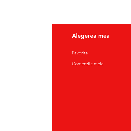
fo
Alegerea mea
pre Noi
Favorite
tact/Suport Clienti
Comenzile mele
atii