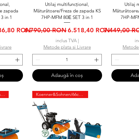
ă
Afișare rapidă
Afi
ional,
Utilaj multifuncțional,
Utilaj 
de zapada
Măturătoare/Freza de zapada KS
Măturătoare
3 in 1
7HP-MFM 80Е SET 3 in 1
7HP-MFM
ț redus
Preț normal
Preț redus
Preț normal
36,80 RON
6.790,00 RON
6.518,40 RON
7.449,00 R
inclus TVA
|
in
ivrare
Metode plata si Livrare
Metode 
oș
Adaugă în coș
Ada
Konner&Sohnen/66cm/6.5cp
Koenner&Sohnen/66cm/6.5cp