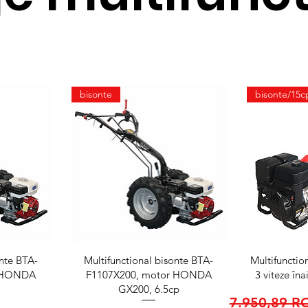
bisonte
bisonte/15c
ă
Afișare rapidă
Afi
onte BTA-
Multifunctional bisonte BTA-
Multifuncti
r HONDA
F1107X200, motor HONDA
3 viteze îna
GX200, 6.5cp
Preț normal
7.950,89 R