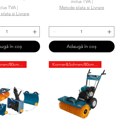
inclus TVA
|
clus TVA
|
Metode plata si Livrare
plata si Livrare
ugă în coș
Adaugă în coș
Konner&Sohnen/80cm/6.5cp
Konner&Sohnen/80cm/6.5cp