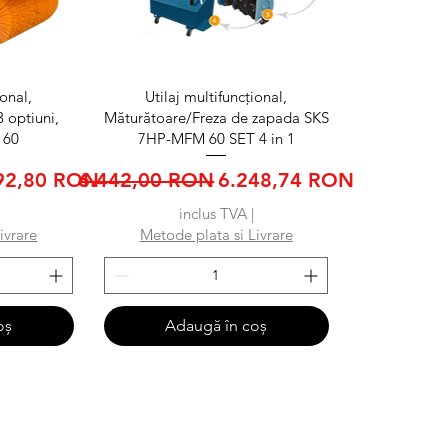
ă
Afișare rapidă
ional,
Utilaj multifuncțional,
3 optiuni,
Măturătoare/Freza de zapada SKS
 60
7HP-MFM 60 SET 4 in 1
ț redus
Preț normal
Preț redus
92,80 RON
6.442,00 RON
6.248,74 RON
inclus TVA
|
ivrare
Metode plata si Livrare
oș
Adaugă în coș