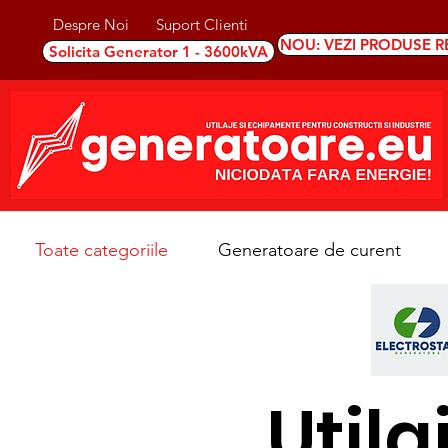
Despre Noi
Suport Clienti
NOU: VEZI PRODUSE R
Solicita Generator 1 - 3600kVA
Toate categoriile
Generatoare de curent
Utila