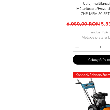
Afișare rapid
Utilaj multifuncț
Măturătoare/Freza 
7HP-MFM 60 SET 
Preț normal
Pre
6.080,00 RON
5.8
inclus TVA
|
Metode plata si L
Adaugă în c