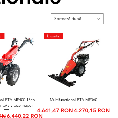
Sortează după
p
bisonte
șare rapidă
Afișare rapidă
onal BTA-MF400 15cp
Multifunctional BTA-MF360
inte/3 viteze înapoi
Preț normal
Preț redus
4.641,47 RON
4.270,15 RON
Preț redus
ON
6.440,22 RON