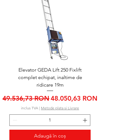
Elevator GEDA Lift 250 Fixlift
complet echipat, inaltime de
ridicare 19m
Preț normal
Preț redus
49.536,73 RON
48.050,63 RON
inclus TVA
|
Metode plata si Livrare
Adaugă în coș