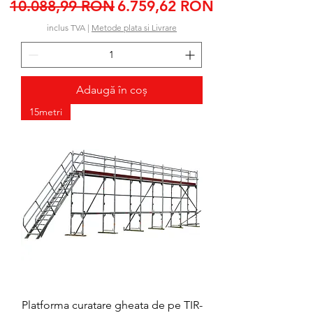
Preț normal
Preț redus
10.088,99 RON
6.759,62 RON
inclus TVA
|
Metode plata si Livrare
Adaugă în coș
15metri
Platforma curatare gheata de pe TIR-