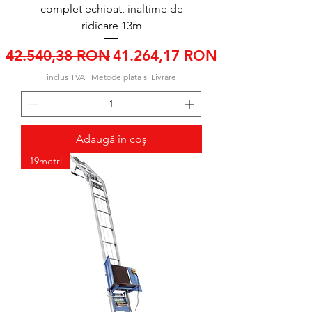
complet echipat, inaltime de
ridicare 13m
Preț normal
Preț redus
42.540,38 RON
41.264,17 RON
inclus TVA
|
Metode plata si Livrare
Adaugă în coș
19metri