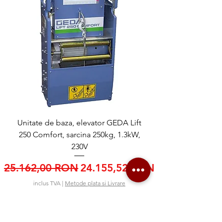
Unitate de baza, elevator GEDA Lift
250 Comfort, sarcina 250kg, 1.3kW,
230V
Preț normal
Preț redus
25.162,00 RON
24.155,52 RON
inclus TVA
|
Metode plata si Livrare