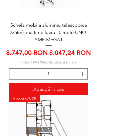
Schela mobila aluminiu telescopica
2x5(m), inaltime lucru 10 metri CNO-
SME-MEGA1
Preț normal
Preț redus
8.747,00 RON
8.047,24 RON
inclus TVA
|
Metode plata si Livrare
Adaugă în coș
bisonte/3.05