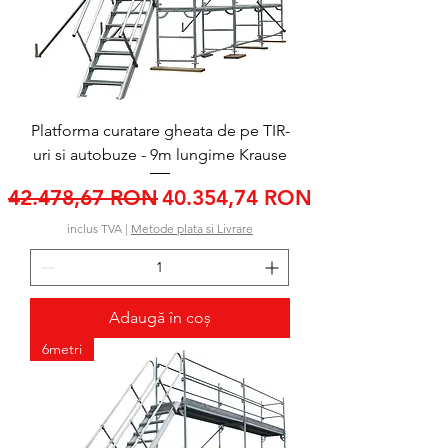
Platforma curatare gheata de pe TIR-
uri si autobuze - 9m lungime Krause
Preț normal
Preț redus
42.478,67 RON
40.354,74 RON
inclus TVA
|
Metode plata si Livrare
Adaugă în coș
6metri