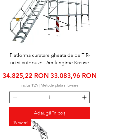
Platforma curatare gheata de pe TIR-
uri si autobuze - 6m lungime Krause
Preț normal
Preț redus
34.825,22 RON
33.083,96 RON
inclus TVA
|
Metode plata si Livrare
Adaugă în coș
19metri