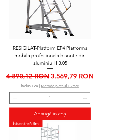
RESIGILAT-Platform EP4 Platforma
mobila profesionala bisonte din
aluminiu H 3.05
Preț normal
Preț redus
4.890,12 RON
3.569,79 RON
inclus TVA
|
Metode plata si Livrare
Adaugă în coș
bisonte/6.8m