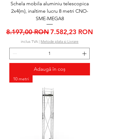
Schela mobila aluminiu telescopica
2x4(m), inaltime lucru 8 metri CNO-
SME-MEGA8
Preț normal
Preț redus
8.197,00 RON
7.582,23 RON
inclus TVA
|
Metode plata si Livrare
Adaugă în coș
10 metri