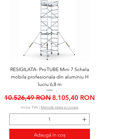
RESIGILATA- ProTUBE Mini 7 Schela
mobila profesionala din aluminiu H
lucru 6,8 m
Preț normal
Preț redus
10.526,49 RON
8.105,40 RON
inclus TVA
|
Metode plata si Livrare
Adaugă în coș