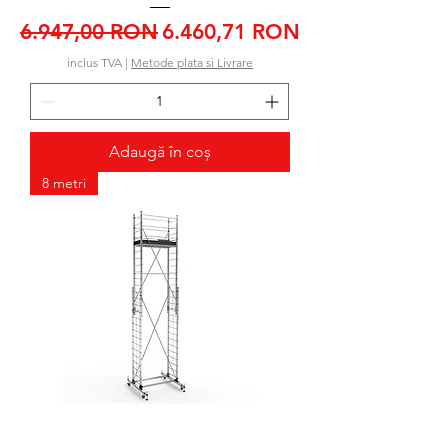
Preț normal
Preț redus
6.947,00 RON
6.460,71 RON
inclus TVA
|
Metode plata si Livrare
Adaugă în coș
8 metri