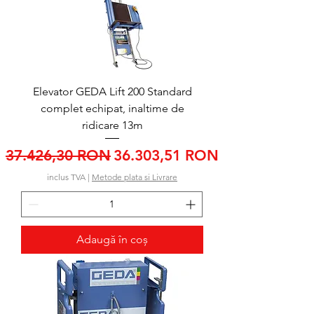
Elevator GEDA Lift 200 Standard
complet echipat, inaltime de
ridicare 13m
Preț normal
Preț redus
37.426,30 RON
36.303,51 RON
inclus TVA
|
Metode plata si Livrare
Adaugă în coș