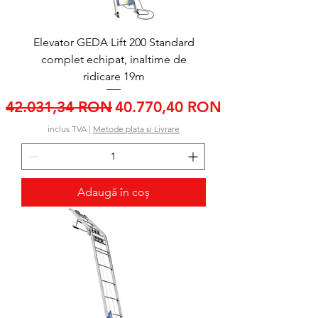
Elevator GEDA Lift 200 Standard
complet echipat, inaltime de
ridicare 19m
Preț normal
Preț redus
42.031,34 RON
40.770,40 RON
inclus TVA
|
Metode plata si Livrare
Adaugă în coș