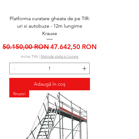
Platforma curatare gheata de pe TIR-
uri si autobuze - 12m lungime
Krause
Preț normal
Preț redus
50.150,00 RON
47.642,50 RON
inclus TVA
|
Metode plata si Livrare
Adaugă în coș
9metri