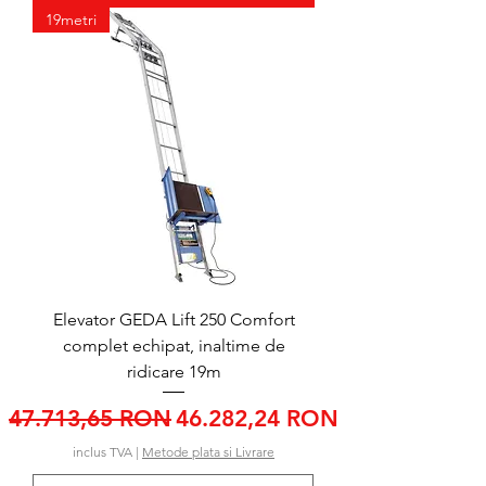
19metri
Elevator GEDA Lift 250 Comfort
complet echipat, inaltime de
ridicare 19m
Preț normal
Preț redus
47.713,65 RON
46.282,24 RON
inclus TVA
|
Metode plata si Livrare