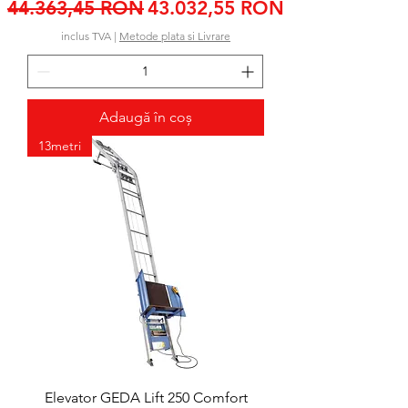
Preț normal
Preț redus
44.363,45 RON
43.032,55 RON
inclus TVA
|
Metode plata si Livrare
Adaugă în coș
13metri
Elevator GEDA Lift 250 Comfort