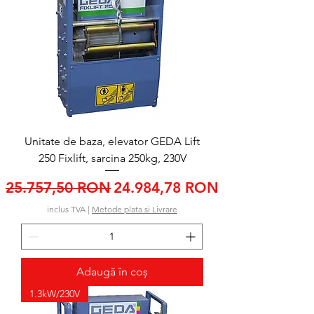
Unitate de baza, elevator GEDA Lift
250 Fixlift, sarcina 250kg, 230V
Preț normal
Preț redus
25.757,50 RON
24.984,78 RON
inclus TVA
|
Metode plata si Livrare
Adaugă în coș
1.3kW/230V