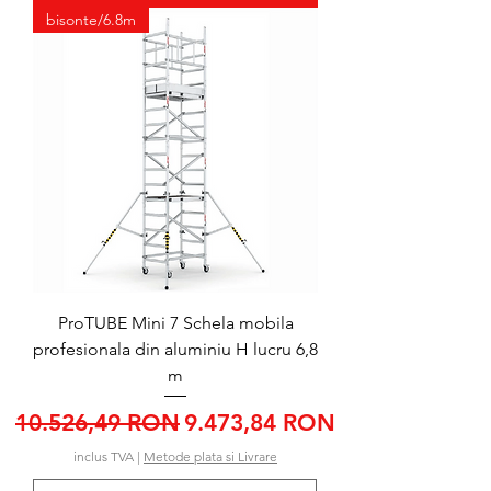
bisonte/6.8m
ProTUBE Mini 7 Schela mobila
profesionala din aluminiu H lucru 6,8
m
Preț normal
Preț redus
10.526,49 RON
9.473,84 RON
inclus TVA
|
Metode plata si Livrare