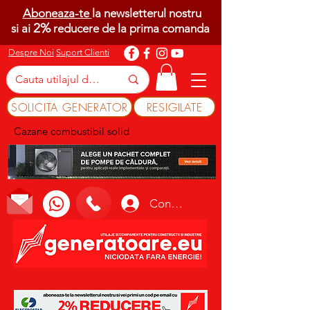
Aboneaza-te
la newsletterul nostru
2%
si ai
reducere de la prima comanda
Despre Noi
Suport Clienti
SOLICITA GENERATOR
RESIGILATE
Cazane combustibil solid
Conectează-te