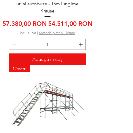
uri si autobuze - 15m lungime
Krause
Preț normal
Preț redus
57.380,00 RON
54.511,00 RON
inclus TVA
|
Metode plata si Livrare
Adaugă în coș
12metri