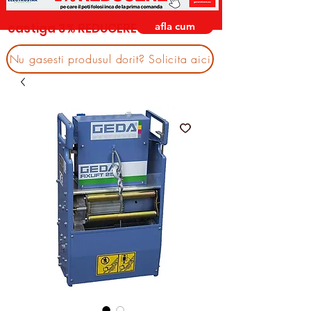
afla cum
castiga 3% REDUCERE
Nu gasesti produsul dorit? Solicita aici