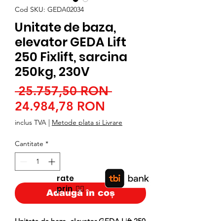
Cod SKU: GEDA02034
Unitate de baza,
elevator GEDA Lift
250 Fixlift, sarcina
250kg, 230V
Preț
 25.757,50 RON 
Preț
normal
24.984,78 RON
redus
inclus TVA
|
Metode plata si Livrare
Cantitate
*
rate
prin
👉🏿
Adaugă în coș