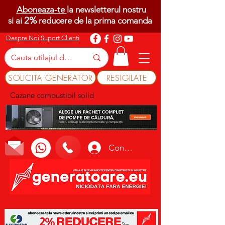
Aboneaza-te
la newsletterul nostru
2%
si ai
reducere de la prima comanda
Despre Noi
Suport Clienti
SOLICITA GENERATOR
RESIGILATE
Cazane combustibil solid
Conectează-te