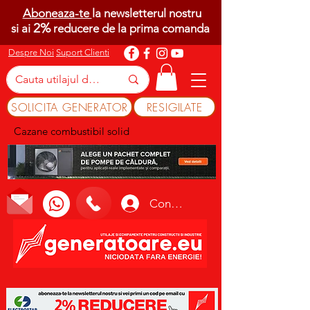
Aboneaza-te
la newsletterul nostru
2%
si ai
reducere de la prima comanda
Despre Noi
Suport Clienti
SOLICITA GENERATOR
RESIGILATE
Cazane combustibil solid
Conectează-te