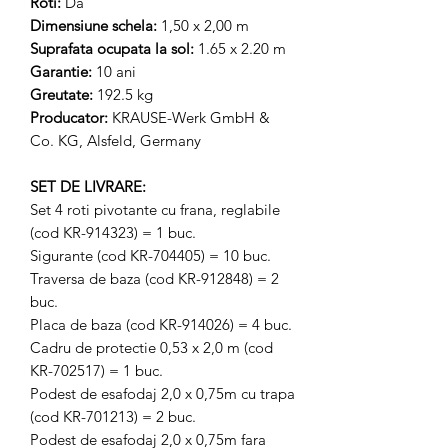
Roti:
Da
Dimensiune schela:
1,50 x 2,00 m
Suprafata ocupata la sol:
1.65 x 2.20 m
Garantie:
10 ani
Greutate:
192.5 kg
Producator:
KRAUSE-Werk GmbH &
Co. KG, Alsfeld, Germany
SET DE LIVRARE:
Set 4 roti pivotante cu frana, reglabile
(cod KR-914323) = 1 buc.
Sigurante (cod KR-704405) = 10 buc.
Traversa de baza (cod KR-912848) = 2
buc.
Placa de baza (cod KR-914026) = 4 buc.
Cadru de protectie 0,53 x 2,0 m (cod
KR-702517) = 1 buc.
Podest de esafodaj 2,0 x 0,75m cu trapa
(cod KR-701213) = 2 buc.
Podest de esafodaj 2,0 x 0,75m fara