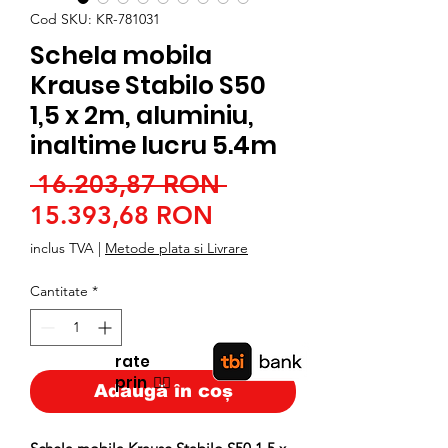
Cod SKU: KR-781031
Schela mobila
Krause Stabilo S50
1,5 x 2m, aluminiu,
inaltime lucru 5.4m
Preț
 16.203,87 RON 
Preț
normal
15.393,68 RON
redus
inclus TVA
|
Metode plata si Livrare
Cantitate
*
rate
prin
👉🏿
Adaugă în coș