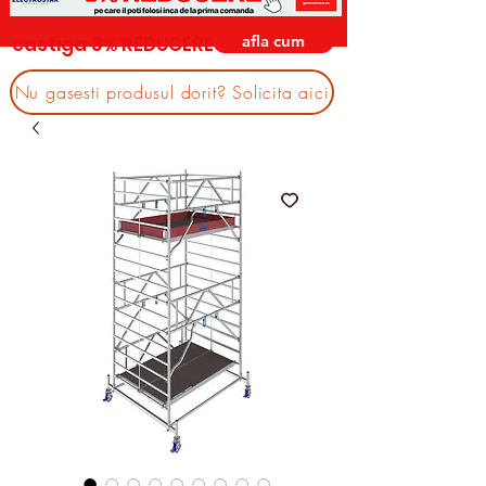
afla cum
castiga 3% REDUCERE
Nu gasesti produsul dorit? Solicita aici