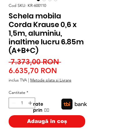
Cod SKU: KR-600110
Schela mobila
Corda Krause 0,6 x
1,5m, aluminiu,
inaltime lucru 6.85m
(A+B+C)
Preț
 7.373,00 RON 
Preț
normal
6.635,70 RON
redus
inclus TVA
|
Metode plata si Livrare
Cantitate
*
rate
prin
👉🏿
Adaugă în coș