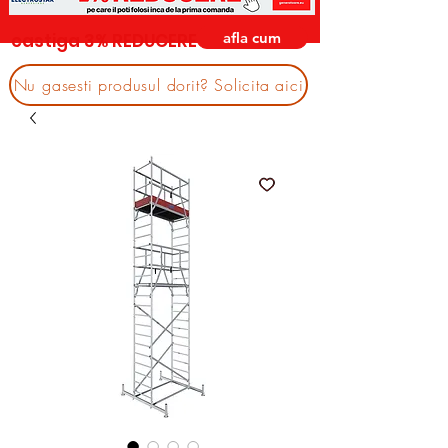
afla cum
castiga 3% REDUCERE
Nu gasesti produsul dorit? Solicita aici