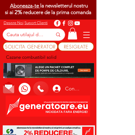
Aboneaza-te
la newsletterul nostru
2%
si ai
reducere de la prima comanda
Despre Noi
Suport Clienti
SOLICITA GENERATOR
RESIGILATE
Cazane combustibil solid
Conectează-te