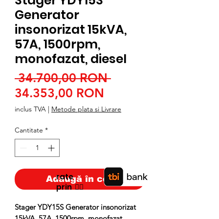
Stager YDY15S
Generator
insonorizat 15kVA,
57A, 1500rpm,
monofazat, diesel
Preț
 34.700,00 RON 
Preț
normal
34.353,00 RON
redus
inclus TVA
|
Metode plata si Livrare
Cantitate
*
rate
Adaugă în coș
prin
👉🏿
Stager YDY15S Generator insonorizat
15kVA, 57A, 1500rpm, monofazat,