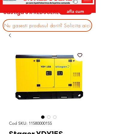
afla cum
castiga 3% REDUCERE
Nu gasesti produsul dorit? Solicita aici
Cod SKU: 1158000015S