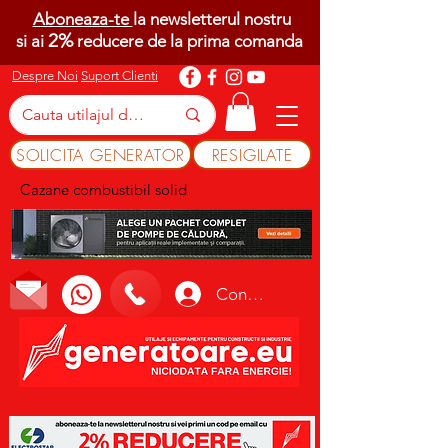
Aboneaza-te
la newsletterul nostru
2%
si ai
reducere de la prima comanda
Despre Noi
Suport Clienti
SOLICITA GENERATOR
RESIGILATE
Cazane combustibil solid
Conectează-te