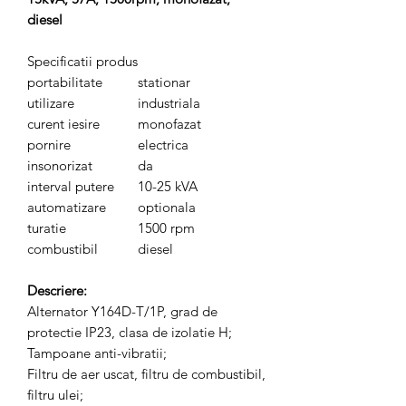
diesel
Specificatii produs
portabilitate
stationar
utilizare
industriala
curent iesire
monofazat
pornire
electrica
insonorizat
da
interval putere
10-25 kVA
automatizare
optionala
turatie
1500 rpm
combustibil
diesel
Descriere:
Alternator Y164D-T/1P, grad de
protectie IP23, clasa de izolatie H;
Tampoane anti-vibratii;
Filtru de aer uscat, filtru de combustibil,
filtru ulei;