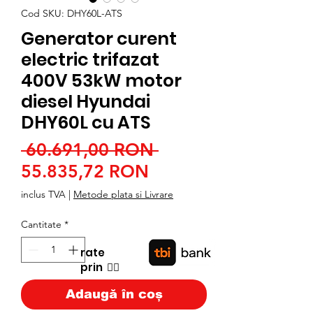
Cod SKU: DHY60L-ATS
Generator curent
electric trifazat
400V 53kW motor
diesel Hyundai
DHY60L cu ATS
Preț
 60.691,00 RON 
Preț
normal
55.835,72 RON
redus
inclus TVA
|
Metode plata si Livrare
Cantitate
*
rate
prin
👉🏿
Adaugă în coș