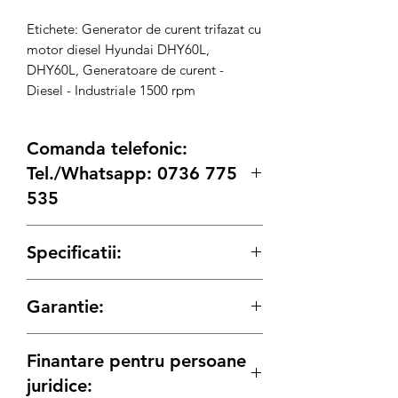
Etichete: Generator de curent trifazat cu
motor diesel Hyundai DHY60L,
DHY60L, Generatoare de curent -
Diesel - Industriale 1500 rpm
Comanda telefonic:
Tel./Whatsapp: 0736 775
535
*daca intampinati dificultati in plasarea
Specificatii:
comenzii, va rugam sa ne contactati
telefonic pentru a finaliza comanda.
ATRIBUTE
Garantie:
Capacitate
125
Perioada de garantie conform legii de:
rezervor (L)
Finantare pentru persoane
12 luni
persoane Juridice
24 luni
persoane Fizice
juridice:
Combustibil
Diesel