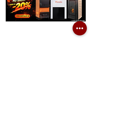
Generatoare.eu
Marketplace
Ai nevoie de ajutor?
Viziteaza pagina
Suport Clienti
pentru asistenta sau suna-ne:
Tel./Whatsapp(non stop)
0739-61-22-88