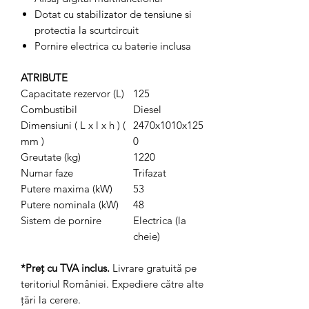
Dotat cu stabilizator de tensiune si
protectia la scurtcircuit
Pornire electrica cu baterie inclusa
ATRIBUTE
Capacitate rezervor (L)
125
Combustibil
Diesel
Dimensiuni ( L x l x h ) (
2470x1010x125
mm )
0
Greutate (kg)
1220
Numar faze
Trifazat
Putere maxima (kW)
53
Putere nominala (kW)
48
Sistem de pornire
Electrica (la
cheie)
*Preț cu TVA inclus.
Livrare gratuită pe
teritoriul României. Expediere către alte
țări la cerere.