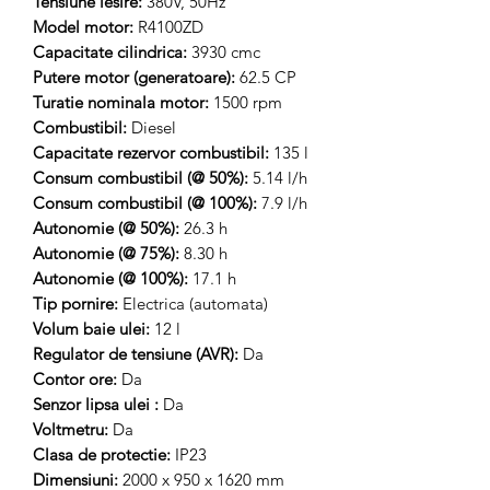
Tensiune iesire:
380V, 50Hz
Model motor:
R4100ZD
Capacitate cilindrica:
3930 cmc
Putere motor (generatoare):
62.5 CP
Turatie nominala motor:
1500 rpm
Combustibil:
Diesel
Capacitate rezervor combustibil:
135 l
Consum combustibil (@ 50%):
5.14 l/h
Consum combustibil (@ 100%):
7.9 l/h
Autonomie (@ 50%):
26.3 h
Autonomie (@ 75%):
8.30 h
Autonomie (@ 100%):
17.1 h
Tip pornire:
Electrica (automata)
Volum baie ulei:
12 l
Regulator de tensiune (AVR):
Da
Contor ore:
Da
Senzor lipsa ulei :
Da
Voltmetru:
Da
Clasa de protectie:
IP23
Dimensiuni:
2000 x 950 x 1620 mm