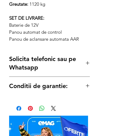
Greutate:
1120 kg
SET DE LIVRARE:
Baterie de 12V
Panou automat de control
Panou de aclansare automata AAR
Solicita telefonic sau pe
Whatsapp
Conditii de garantie:
Termenul de garantie pentru produse
este conform legii de:
12 luni
pentru achizitiile pe Persoana
Juridica
24 luni
pentru achizitiile pe Persoana
Fizica.