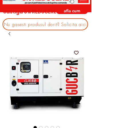
afla cum
castiga 3% REDUCERE
Nu gasesti produsul dorit? Solicita aici