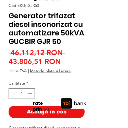
Cod SKU: GJR50
Generator trifazat
diesel insonorizat cu
automatizare 50kVA
GUCBIR GJR 50
Preț
 46.112,12 RON 
Preț
normal
43.806,51 RON
redus
inclus TVA
|
Metode plata si Livrare
Cantitate
*
rate
prin
👉🏿
Adaugă în coș