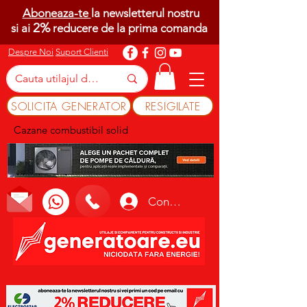
Aboneaza-te
la newsletterul nostru
2%
si ai
reducere de la prima comanda
Despre Noi
Suport Clienti
SOLICITA GENERATOR
RESIGILATE
Cazane combustibil solid
Conectează-te