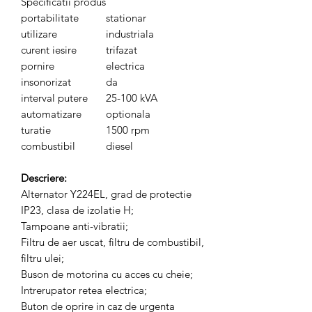
Specificatii produs
portabilitate
stationar
utilizare
industriala
curent iesire
trifazat
pornire
electrica
insonorizat
da
interval putere
25-100 kVA
automatizare
optionala
turatie
1500 rpm
combustibil
diesel
Descriere:
Alternator Y224EL, grad de protectie
IP23, clasa de izolatie H;
Tampoane anti-vibratii;
Filtru de aer uscat, filtru de combustibil,
filtru ulei;
Buson de motorina cu acces cu cheie;
Intrerupator retea electrica;
Buton de oprire in caz de urgenta