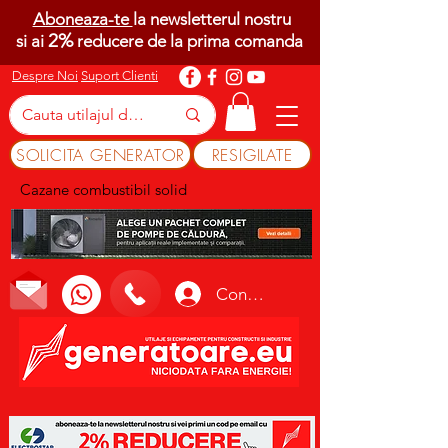
Aboneaza-te
la newsletterul nostru
2%
si ai
reducere de la prima comanda
Despre Noi
Suport Clienti
SOLICITA GENERATOR
RESIGILATE
Cazane combustibil solid
Conectează-te