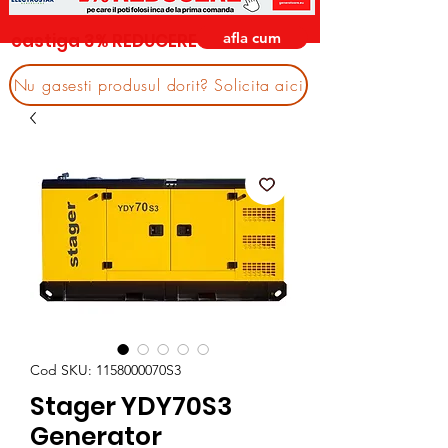
afla cum
castiga 3% REDUCERE
Nu gasesti produsul dorit? Solicita aici
Cod SKU: 1158000070S3
Stager YDY70S3
Generator