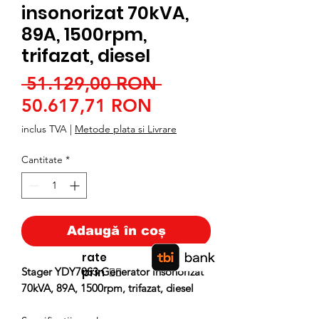
insonorizat 70kVA,
89A, 1500rpm,
trifazat, diesel
Preț
 51.129,00 RON 
Preț
normal
50.617,71 RON
redus
inclus TVA
|
Metode plata si Livrare
Cantitate
*
Adaugă în coș
rate
Stager YDY70S3 Generator insonorizat
prin
👉🏿
70kVA, 89A, 1500rpm, trifazat, diesel