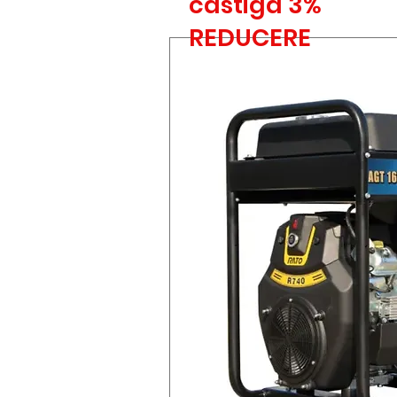
castiga 3%
REDUCERE