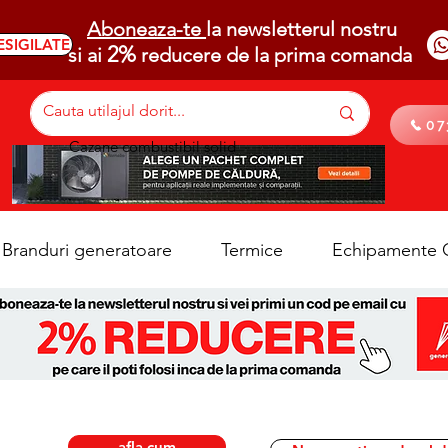
Aboneaza-te
la newsletterul nostru
ESIGILATE
2%
si ai
reducere de la prima comanda
07
Cazane combustibil solid
Branduri generatoare
Termice
Echipamente C
afla cum