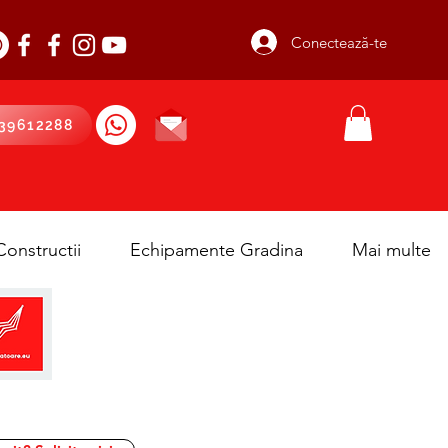
Conectează-te
39612288
onstructii
Echipamente Gradina
Mai multe