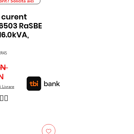
it? Solicita aici
 curent
16503 RaSBE
16.0kVA,
R45
Preț
ON 
Preț
normal
N
redus
 Livrare
👉🏿