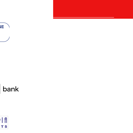
 bancii
re)
etalii