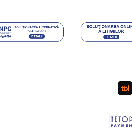
.eu Loyal
Acceptam urmatoarele metode de plata:
Ordin de Plata Bancar sau depunere directa la ghiseul
(pentru persoane fizice) / Plata cu Cardul (la cere
PLATA IN RATE PRIN TBI. APLICA
LEASING Persoane Juridice
sau vanzare prin SEAP
d
Plateste in siguranta prin MOBIL PAY by