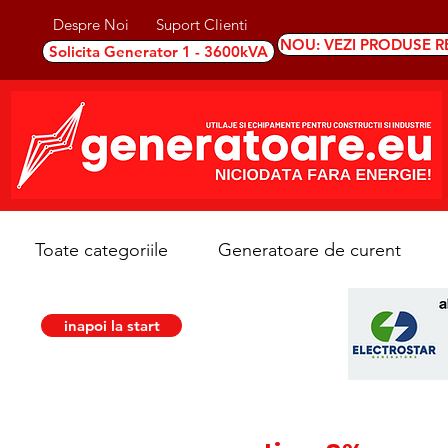
Despre Noi
Suport Clienti
NOU: VEZI PRODUSE R
Solicita Generator 1 - 3600kVA
Toate categoriile
Generatoare de curent
inapoi la start