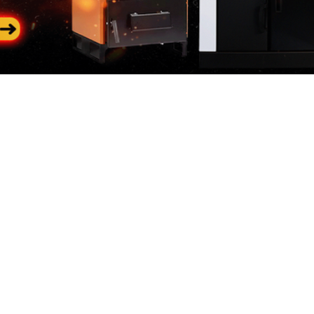
Categorii
In
populare
riile
Des
Generatoare de curent
 de curent
Con
Generatoare diesel
neratoare
Loc
 Constructii