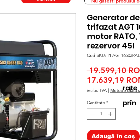
Nu gasesti produsul dor
Generator de
trifazat AGT 
motor RATO, 
rezervor 45l
Cod SKU: PFAGT16503RAE
 19.599,10 R
17.639,19 RO
rate
inclus TVA
|
Metode plata si
prin
Cantitate
*
Adaugă în coș