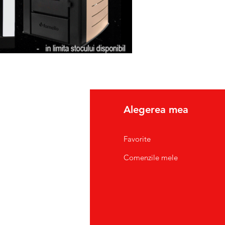
fo
Alegerea mea
pre Noi
Favorite
tact/Suport Clienti
Comenzile mele
atii