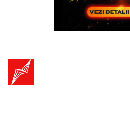
Menu
Generatoare.eu
Marketplace
Toate catego
Generatoare
Branduri ge
Ai nevoie de ajutor?
Termice
Viziteaza pagina
Suport Clienti
Echipamente
pentru asistenta sau suna-ne: