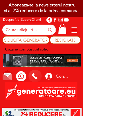
Aboneaza-te
la newsletterul nostru
2%
si ai
reducere de la prima comanda
Despre Noi
Suport Clienti
SOLICITA GENERATOR
RESIGILATE
Cazane combustibil solid
Conectează-te