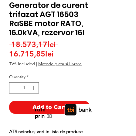
Generator de curent
trifazat AGT 16503
RaSBE motor RATO,
16.0kVA, rezervor 16l
Regular
 18.573,17lei 
Sale
Price
16.715,85lei
Price
TVA Included
|
Metode plata si Livrare
Quantity
*
Add to Cart
rate
prin
👉🏿
ATS neinclus; vezi in lista de produse