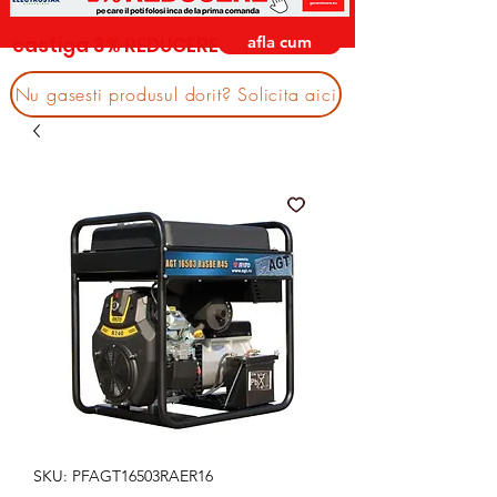
afla cum
castiga 3% REDUCERE
Nu gasesti produsul dorit? Solicita aici
SKU: PFAGT16503RAER16