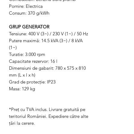
Pornire: Electrica
Consum: 370 g/kWh
GRUP GENERATOR
Tensiune: 400 V (3~) / 230 V (1~) / 50 Hz
Putere maximă: 14.5 kVA (3~) / 8 kVA
(1~)
Turatie: 3.000 rpm
Capacitate rezervor: 16 l
Dimensiuni de gabarit: 780 x 575 x 810
mm (L x l x h)
Grad de protecţie: IP23
Masa: 129 kg
*Preț cu TVA inclus. Livrare gratuită pe
teritoriul României. Expediere către alte
țări la cerere.