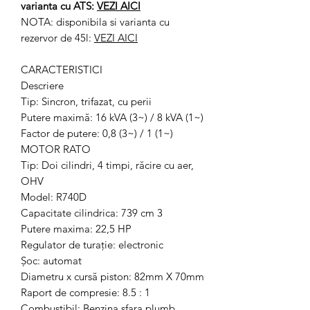
varianta cu ATS:
VEZI AICI
NOTA: disponibila si varianta cu
rezervor de 45l:
VEZI AICI
CARACTERISTICI
Descriere
Tip: Sincron, trifazat, cu perii
Putere maximă: 16 kVA (3~) / 8 kVA (1~)
Factor de putere: 0,8 (3~) / 1 (1~)
MOTOR RATO
Tip: Doi cilindri, 4 timpi, răcire cu aer,
OHV
Model: R740D
Capacitate cilindrica: 739 cm 3
Putere maxima: 22,5 HP
Regulator de turație: electronic
Șoc: automat
Diametru x cursă piston: 82mm X 70mm
Raport de compresie: 8.5 : 1
Combustibil: Benzina sfara plumb