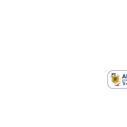
Contact/Supo
Accesorii T
Blog
Recomanda-n
Generatoare