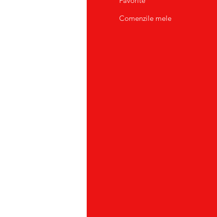
pre Noi
Favorite
tact/Suport Clienti
Comenzile mele
atii