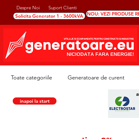
Despre Noi
Suport Clienti
NOU: VEZI PRODUSE R
Solicita Generator 1 - 3600kVA
Toate categoriile
Generatoare de curent
inapoi la start