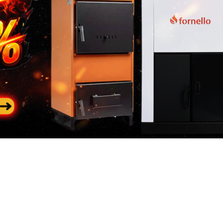
constatarii si al transportu
NOTA
: nu uitati ca in col
adaugati Factura si Certif
produsului
Pasul 3
: Se restituie prod
Categorii
In
populare