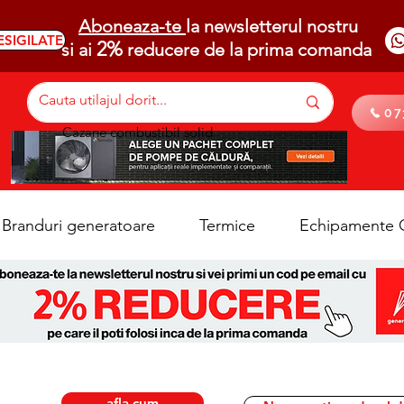
Aboneaza-te
la newsletterul nostru
ESIGILATE
2%
si ai
reducere de la prima comanda
07
Cazane combustibil solid
Branduri generatoare
Termice
Echipamente C
afla cum