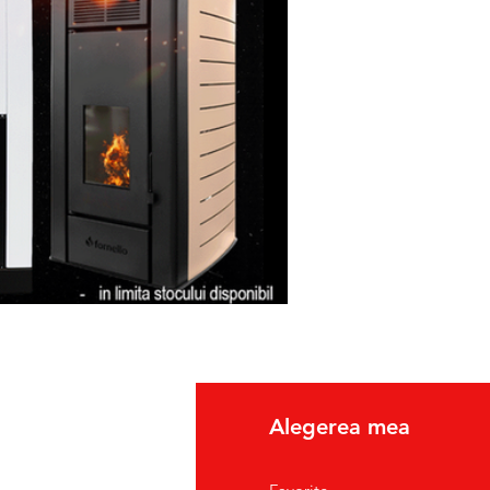
lui(dus/intors).
etul de expeditie, sa
icatul de Garantie, ale
usul reparat.
fo
Alegerea mea