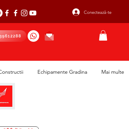
Conectează-te
39612288
onstructii
Echipamente Gradina
Mai multe