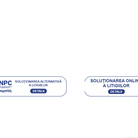
rt Clienti
ehnica Diamantata
e si castigi
.eu Loyal
Acceptam urmatoarele metode de plata:
Ordin de Plata Bancar sau depunere directa la ghiseul
(pentru persoane fizice) / Plata cu Cardul (la cere