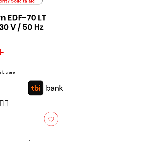
it? Solicita aici
rn EDF-70 LT
30 V / 50 Hz
Preț
 
Preț
normal
redus
 Livrare
👉🏿