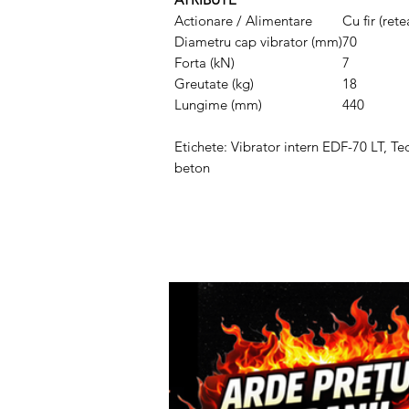
Actionare / Alimentare
Cu fir (ret
Diametru cap vibrator (mm)
70
Forta (kN)
7
Greutate (kg)
18
Lungime (mm)
440
Etichete: Vibrator intern EDF-70 LT, Te
beton