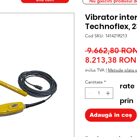
Nu gasesti produsul dor
Vibrator inte
Technoflex, 2
Cod SKU: 141421R213
 9.662,80 RON
8.213,38 RON
inclus TVA
|
Metode plata si
Cantitate
*
rate
prin
Adaugă în coș