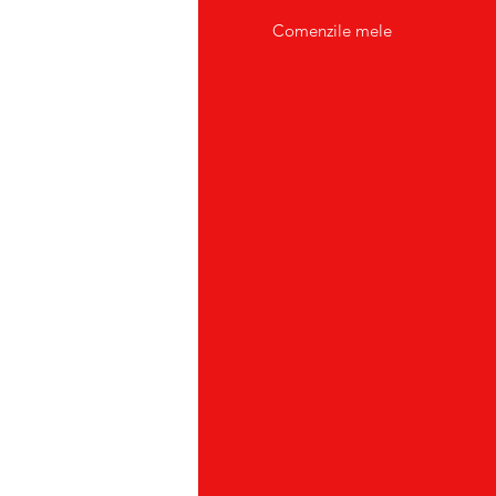
tact/Suport Clienti
Comenzile mele
atii