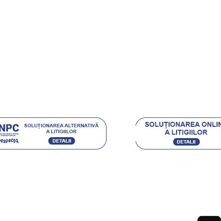
rt Clienti
ehnica Diamantata
e si castigi
.eu Loyal
Acceptam urmatoarele metode de plata:
Ordin de Plata Bancar sau depunere directa la ghiseul
(pentru persoane fizice) / Plata cu Cardul (la cere