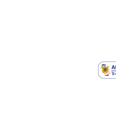
Contact/Supo
Accesorii T
Blog
Recomanda-n
Generatoare