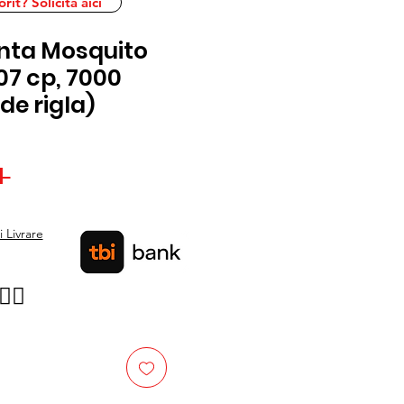
it? Solicita aici
anta Mosquito
07 cp, 7000
de rigla)
Preț
 
Preț
normal
redus
 Livrare
👉🏿