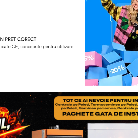
defectiunea sau eroarea d
foarte multe ori, putandu
telefonic.
Pasul 2
. In cazul in care l
rezolva problema invocata,
UN PRET CORECT
expedieze produsul Parten
tificate CE, concepute pentru utilizare
ITALIA STAR COM DUE -
Adresa: Autostrada Bucure
Ilfov, Romania, C.P. 0770
Telefon: 0758.644.374/07
Costul transportului, cat s
fac obiectul garantiei, vor
Producator (se va ocupa d
deci clientul nu va plati 
Daca se constata ca defec
garantiei, clientul va achit
daca doreste sa se faca, ca
dus-intors la Partenerul S
doreste sa efectueze repar
constatarii si al transportu