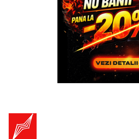
Menu
Generatoare.eu
Marketplace
Toate catego