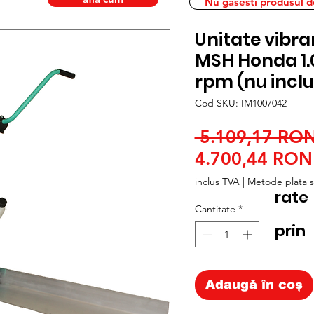
Nu gasesti produsul dor
Unitate vibr
MSH Honda 1.
rpm (nu inclu
Cod SKU: IM1007042
 5.109,17 RON
4.700,44 RON
inclus TVA
|
Metode plata si
rate
Cantitate
*
prin
Adaugă în coș