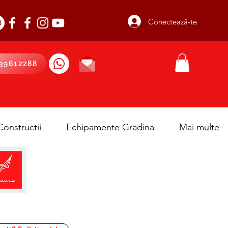
Conectează-te
39612288
onstructii
Echipamente Gradina
Mai multe