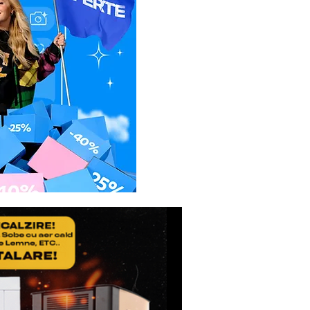
e functionare invocata, de
-se rezolva problema chiar si
a distanta nu s-a putut
 clientul va trebui sa
erului Service la adresa:
 SERVICE
sti Pitesti km 13,2, Chiajna,
40
55.090.519
i reparatiile, daca acestea
 fi suportate de catre
e asta Service-ul Partener),
nimic pentru deplasare.
tiunea nu face obiectul
a atat costul interventiei,
t si costul transportului
ervice. Daca clientul nu
atia, va achita doar costul
lui(dus/intors).