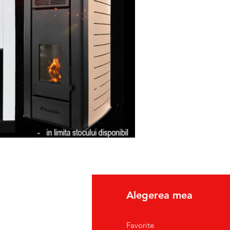
etul de expeditie, sa
icatul de Garantie, ale
usul reparat.
fo
Alegerea mea
pre Noi
Favorite