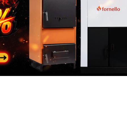
NOTA
: nu uitati ca in col
adaugati Factura si Certif
produsului
Pasul 3
: Se restituie prod
Categorii
In
populare
riile
Des