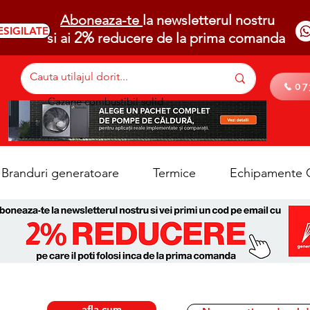
Aboneaza-te
la newsletterul nostru
ESIGILATE
2%
si ai
reducere de la prima comanda
07
Cazane combustibil solid
Branduri generatoare
Termice
Echipamente C
afla cum