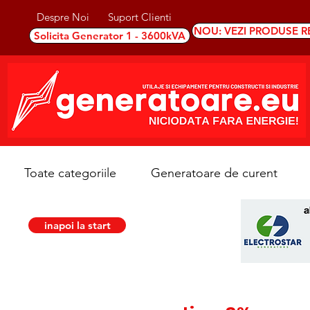
Despre Noi
Suport Clienti
NOU: VEZI PRODUSE R
Solicita Generator 1 - 3600kVA
Toate categoriile
Generatoare de curent
inapoi la start