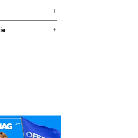
ie
tru produse, este conform
pe Persoana Juridica
pe Persoana Fizica
rect legatra cu Service-ul
tență tehnică / Service
ro
74
0.519
fonice, se va preconstata