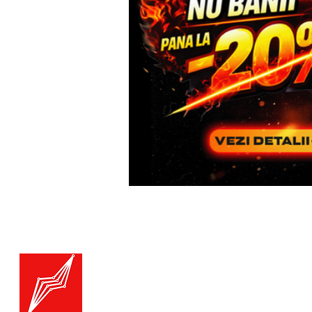
Menu
Generatoare.eu
Marketplace
Toate catego