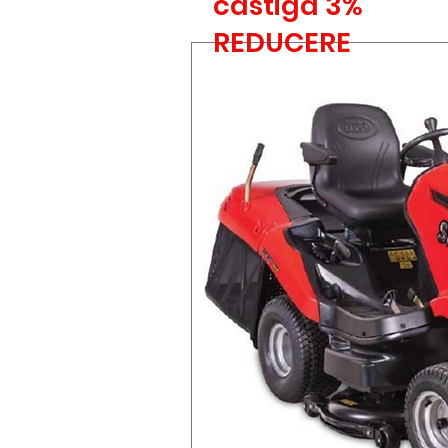
castiga 3%
REDUCERE