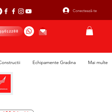
Conectează-te
39612288
onstructii
Echipamente Gradina
Mai multe