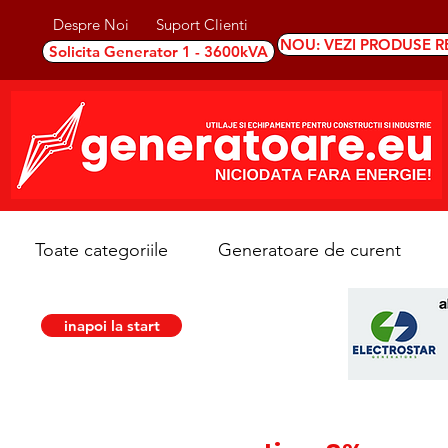
Despre Noi
Suport Clienti
NOU: VEZI PRODUSE R
Solicita Generator 1 - 3600kVA
Toate categoriile
Generatoare de curent
inapoi la start