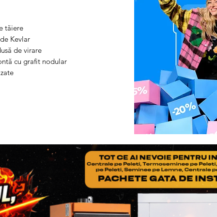
NOTA
: nu uitati ca in col
adaugati Factura si Certif
produsului
e tăiere
Pasul 3
: Se restituie prod
 de Kevlar
usă de virare
ontă cu grafit nodular
izate