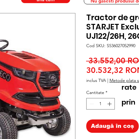
Nu gasesti produsul dor
Tractor de g
STARJET Excl
UJ122/26H, 2
Cod SKU: S536027052990
 33.552,00 R
30.532,32 RO
inclus TVA
|
Metode plata si
rate
Cantitate
*
prin
Adaugă în coș