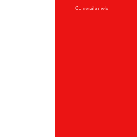
tact/Suport Clienti
Comenzile mele
atii