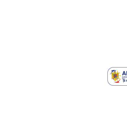
Contact/Supo
Accesorii T
Blog
Recomanda-n
Generatoare