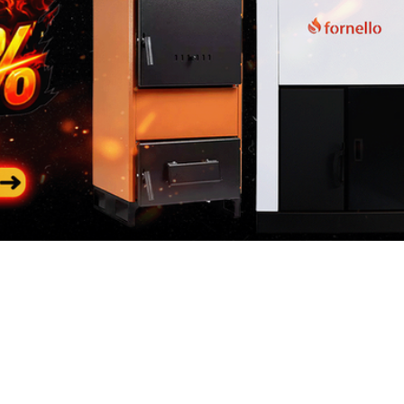
Categorii
In
populare
riile
Des