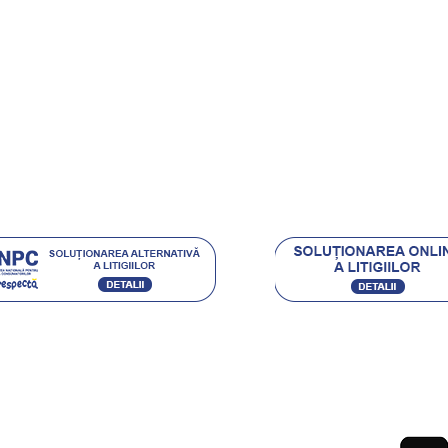
rt Clienti
ehnica Diamantata
e si castigi
.eu Loyal
Acceptam urmatoarele metode de plata:
Ordin de Plata Bancar sau depunere directa la ghiseul
(pentru persoane fizice) / Plata cu Cardul (la cere