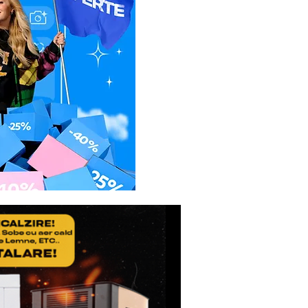
etul de expeditie, sa
icatul de Garantie, ale
usul reparat.