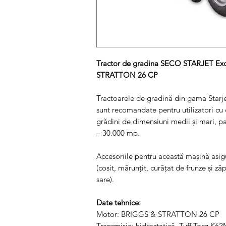
Tractor de gradina SECO STARJET Ex
STRATTON 26 CP
Tractoarele de gradină din gama Starje
sunt recomandate pentru utilizatori cu 
grădini de dimensiuni medii și mari, par
– 30.000 mp.
Accesoriile pentru această mașină asigu
(cosit, mărunțit, curățat de frunze și 
sare).
Date tehnice:
Motor: BRIGGS & STRATTON 26 CP
Transmisie: hidrostatică, Tuff Torq K62M