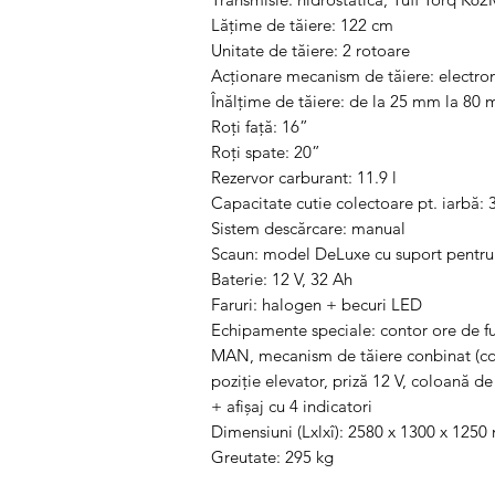
Lăţime de tăiere: 122 cm
Unitate de tăiere: 2 rotoare
Acţionare mecanism de tăiere: electr
Înălţime de tăiere: de la 25 mm la 80 m
Roţi față: 16”
Roţi spate: 20”
Rezervor carburant: 11.9 l
Capacitate cutie colectoare pt. iarbă: 3
Sistem descărcare: manual
Scaun: model DeLuxe cu suport pentru
Baterie: 12 V, 32 Ah
Faruri: halogen + becuri LED
Echipamente speciale: contor ore de f
MAN, mecanism de tăiere conbinat (co
poziție elevator, priză 12 V, coloană d
+ afișaj cu 4 indicatori
Dimensiuni (Lxlxî): 2580 x 1300 x 125
Greutate: 295 kg