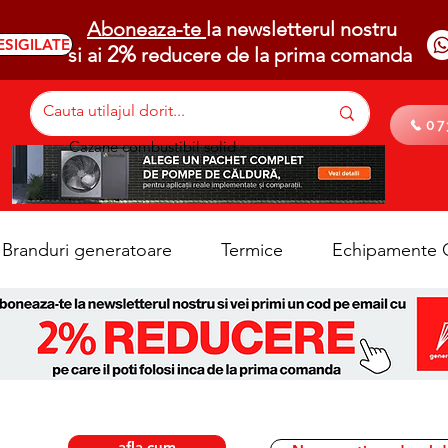
Aboneaza-te
la newsletterul nostru
ESIGILATE
2%
si ai
reducere de la prima comanda
07
Cazane combustibil solid
Branduri generatoare
Termice
Echipamente C
afla cum