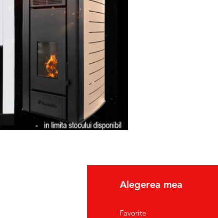
fo
Alegerea mea
pre Noi
Favorite