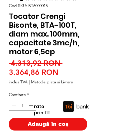
Cod SKU: BT6000015
Tocator Crengi
Bisonte, BTA-100T,
diam max. 100mm,
capacitate 3mc/h,
motor 6,5cp
Preț
 4.313,92 RON 
Preț
normal
3.364,86 RON
redus
inclus TVA
|
Metode plata si Livrare
Cantitate
*
rate
prin
👉🏿
Adaugă în coș