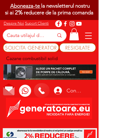
Aboneaza-te
la newsletterul nostru
2%
si ai
reducere de la prima comanda
Despre Noi
Suport Clienti
SOLICITA GENERATOR
RESIGILATE
Cazane combustibil solid
Conectează-te