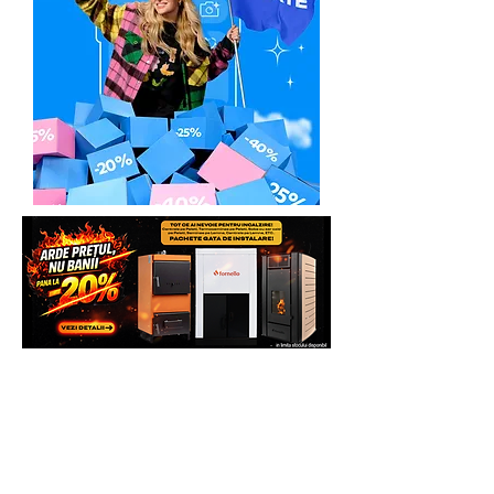
Service
Toata gama Bisonte disponibila la
Email:
service@italiastar.ro
Generatoare,eu Marketplace
Service mica mecanizare
Marius Lazăr -
0758.644.374
Solicita Telefonic sau direct pe
Răzvan Morlova -
0755.090.519
Whatsapp sau vezi si comanda direct pe
site pentru mai multe beneficii.
In urma unei discutii telefonice, se va
preconstata defectiunea sau eroarea de
Multumim.
functionare invocata, de foarte multe
ori, putandu-se rezolva problema chiar
Echipa Generatoare.eu Marketplace
si telefonic.
Pasul 2
. In cazul in care la distanta nu s-
a putut rezolva problema invocata,
clientul va trebui sa expedieze
produsul Partenerului Service la adresa:
ITALIA STAR COM DUE - SERVICE
Adresa: Autostrada Bucuresti Pitesti km
13,2, Chiajna, Ilfov, Romania, C.P.
077040
Telefon: 0758.644.374/0755.090.519
Costul transportului, cat si reparatiile,