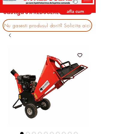
afla cum
castiga 3% REDUCERE
Nu gasesti produsul dorit? Solicita aici