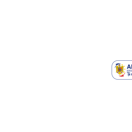
Accesorii T
Blog
Recomanda-n
Generatoare