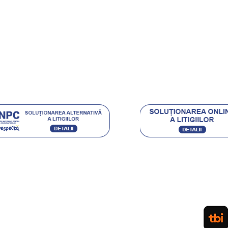
ehnica Diamantata
e si castigi
.eu Loyal
Acceptam urmatoarele metode de plata:
Ordin de Plata Bancar sau depunere directa la ghiseul
(pentru persoane fizice) / Plata cu Cardul (la cere
PLATA IN RATE PRIN TBI. APLICA