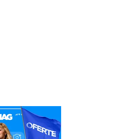
ru produsele IORI, este
pe Persoana Juridica
pe Persoana Fizica
rect legatra cu Service-ul
tență tehnică / Service
ro
74
0.519
fonice, se va preconstata
e functionare invocata, de
-se rezolva problema chiar si
a distanta nu s-a putut
 clientul va trebui sa