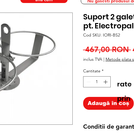
Nu gasesti produsul dor
Suport 2 galet
pt. Electropa
Cod SKU: IORI-BS2
 467,00 RON 
inclus TVA
|
Metode plata si
Cantitate
*
rate
prin
Adaugă în coș
Conditii de garant