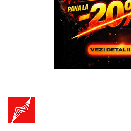
Menu
Generatoare.eu
Marketplace
Toate catego
Generatoare