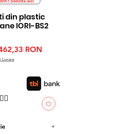
it? Solicita aici
i din plastic
lane IORI-BS2
Preț
Preț
462,33 RON
normal
redus
 Livrare
👉🏿
ie