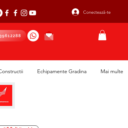
Conectează-te
39612288
onstructii
Echipamente Gradina
Mai multe