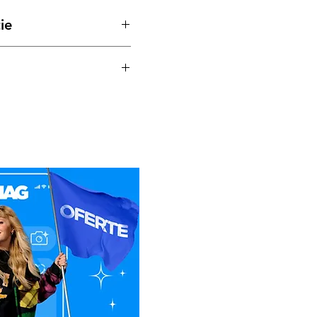
ie
ru produsele Bisonte, este
pe Persoana Juridica
pe Persoana Fizica
rect legatra cu Service-ul
tență tehnică / Service
ro
74
0.519
fonice, se va preconstata
e functionare invocata, de
-se rezolva problema chiar si