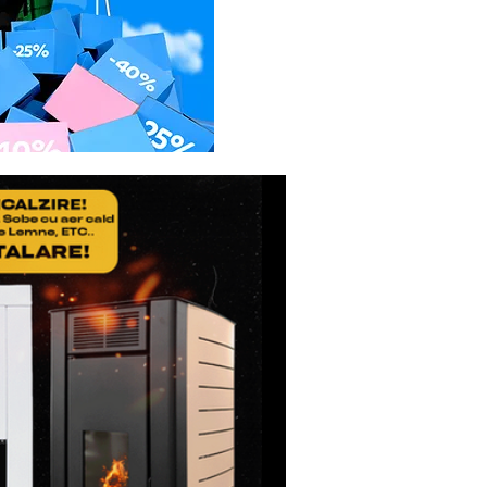
a distanta nu s-a putut
 clientul va trebui sa
erului Service la adresa:
 SERVICE
sti Pitesti km 13,2, Chiajna,
40
55.090.519
i reparatiile, daca acestea
 fi suportate de catre
e asta Service-ul Partener),
nimic pentru deplasare.
tiunea nu face obiectul
a atat costul interventiei,
t si costul transportului
ervice. Daca clientul nu
atia, va achita doar costul
lui(dus/intors).
etul de expeditie, sa
icatul de Garantie, ale