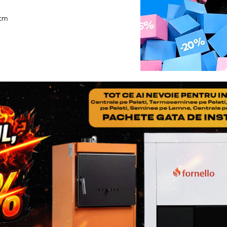
telefonic.
Pasul 2
. In cazul in care l
 cm
rezolva problema invocata,
expedieze produsul Parten
ITALIA STAR COM DUE -
Adresa: Autostrada Bucure
Ilfov, Romania, C.P. 0770
Telefon: 0758.644.374/07
Costul transportului, cat s
fac obiectul garantiei, vor
Producator (se va ocupa d
deci clientul nu va plati 
Daca se constata ca defec
garantiei, clientul va achit
daca doreste sa se faca, ca
dus-intors la Partenerul S
doreste sa efectueze repar
constatarii si al transportu
NOTA
: nu uitati ca in col
adaugati Factura si Certif
produsului