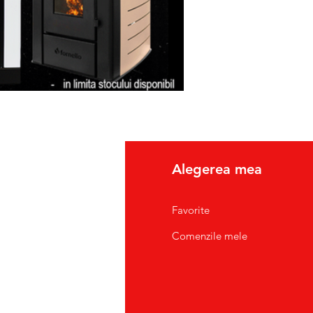
usul reparat.
fo
Alegerea mea
pre Noi
Favorite
tact/Suport Clienti
Comenzile mele
atii