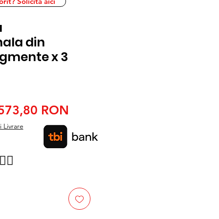
it? Solicita aici
a
ala din
egmente x 3
Preț
Preț
573,80 RON
normal
redus
 Livrare
👉🏿