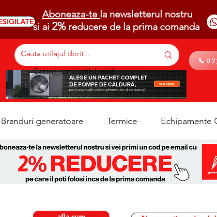
Aboneaza-te
la newsletterul nostru
ESIGILATE
2%
si ai
reducere de la prima comanda
07
Cazane combustibil solid
Branduri generatoare
Termice
Echipamente C
afla cum