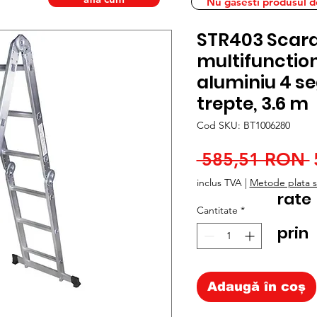
Nu gasesti produsul dor
STR403 Scar
multifunction
aluminiu 4 s
trepte, 3.6 m
Cod SKU: BT1006280
 585,51 RON 
inclus TVA
|
Metode plata si
rate
Cantitate
*
prin
Adaugă în coș