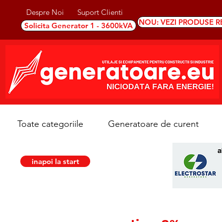
Despre Noi
Suport Clienti
NOU: VEZI PRODUSE R
Solicita Generator 1 - 3600kVA
Toate categoriile
Generatoare de curent
inapoi la start