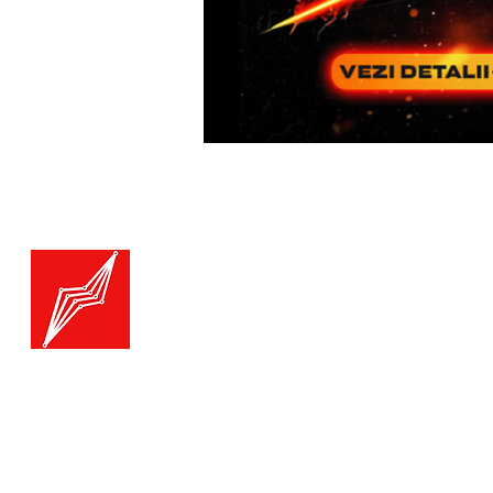
Menu
Generatoare.eu
Marketplace
Toate catego
Generatoare
Branduri ge
Ai nevoie de ajutor?
Termice
Viziteaza pagina
Suport Clienti