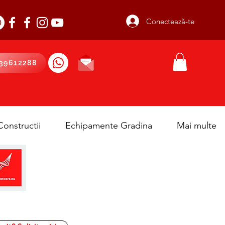
Conectează-te
39612288
onstructii
Echipamente Gradina
Mai multe