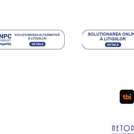
.eu Loyal
Acceptam urmatoarele metode de plata:
Ordin de Plata Bancar sau depunere directa la ghiseul
(pentru persoane fizice) / Plata cu Cardul (la cere
PLATA IN RATE PRIN TBI. APLICA
LEASING Persoane Juridice
sau vanzare prin SEAP
d
Plateste in siguranta prin MOBIL PAY by