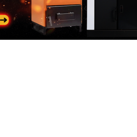
Pasul 3
: Se restituie prod
Categorii
In
populare
riile
Des
Generatoare de curent
 de curent
Con
Generatoare diesel
neratoare
Loc