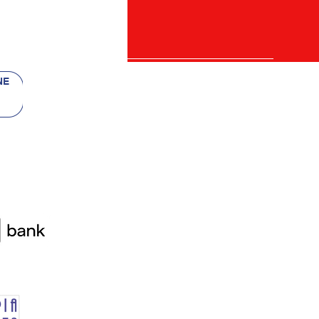
 bancii
re)
etalii