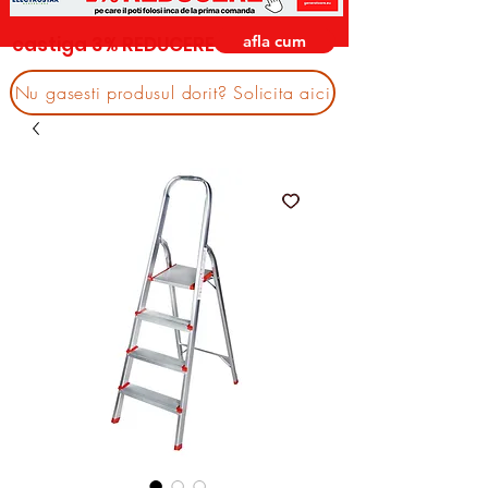
afla cum
castiga 3% REDUCERE
Nu gasesti produsul dorit? Solicita aici