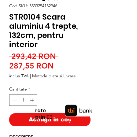
Cod SKU: 3533254132946
STR0104 Scara
aluminiu 4 trepte,
132cm, pentru
interior
Preț
 293,42 RON 
Preț
normal
287,55 RON
redus
inclus TVA
|
Metode plata si Livrare
Cantitate
*
rate
prin
👉🏿
Adaugă în coș