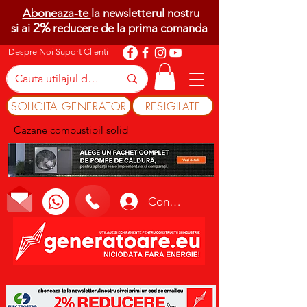
Aboneaza-te
la newsletterul nostru
2%
si ai
reducere de la prima comanda
Despre Noi
Suport Clienti
SOLICITA GENERATOR
RESIGILATE
Cazane combustibil solid
Conectează-te