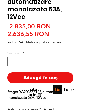
automatizare
monofazata 63A,
12Vcc
Preț
 2.835,00 RON 
Preț
normal
2.636,55 RON
redus
inclus TVA
|
Metode plata si Livrare
Cantitate
*
Adaugă în coș
rate
Stager YA20063F12S automatizare
prin
👉🏿
monofazata 63A, 12Vcc
Automatizare seria YPA pentru