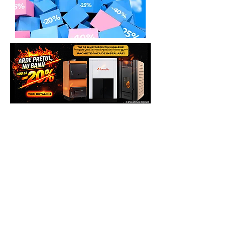
valoare.
Solicita Leasing:
Tel.:
0739. 61 22.88 sau Email.
contact@generatoare.eu