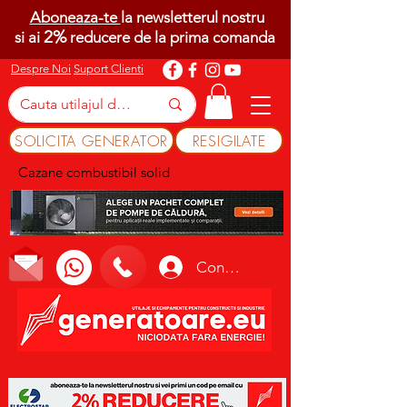
Aboneaza-te
la newsletterul nostru
2%
si ai
reducere de la prima comanda
Despre Noi
Suport Clienti
SOLICITA GENERATOR
RESIGILATE
Cazane combustibil solid
Conectează-te