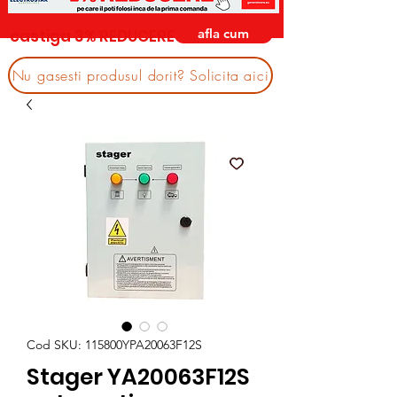
afla cum
castiga 3% REDUCERE
Nu gasesti produsul dorit? Solicita aici
Cod SKU: 115800YPA20063F12S
Stager YA20063F12S