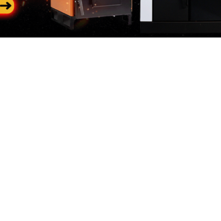
Categorii
In
populare
riile
Des
Generatoare de curent
 de curent
Con
Generatoare diesel
neratoare
Loc
 Constructii
e Gradina