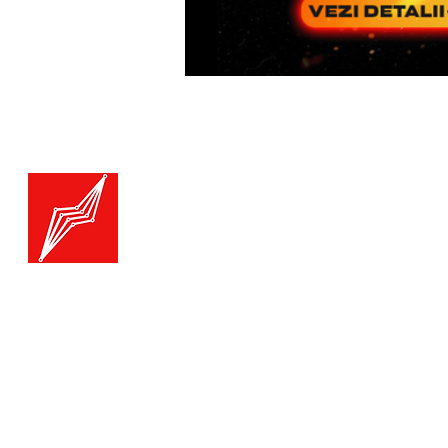
Menu
Generatoare.eu
Marketplace
Toate catego
Generatoare
Branduri ge
Ai nevoie de ajutor?
Termice
Viziteaza pagina
Suport Clienti
Echipamente
pentru asistenta sau suna-ne:
Echipament