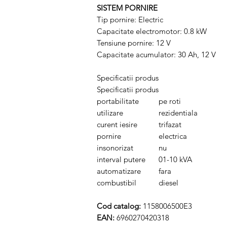
SISTEM PORNIRE
Tip pornire: Electric
Capacitate electromotor: 0.8 kW
Tensiune pornire: 12 V
Capacitate acumulator: 30 Ah, 12 V
Specificatii produs
Specificatii produs
portabilitate
pe roti
utilizare
rezidentiala
curent iesire
trifazat
pornire
electrica
insonorizat
nu
interval putere
01-10 kVA
automatizare
fara
combustibil
diesel
Cod catalog:
1158006500E3
EAN:
6960270420318