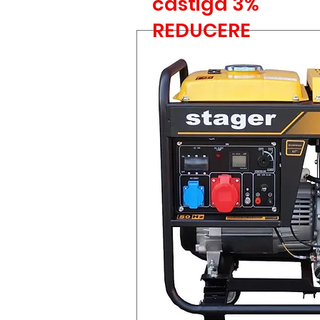
castiga 3%
REDUCERE