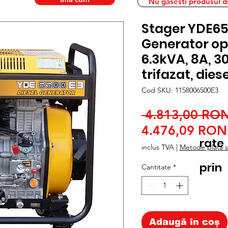
Nu gasesti produsul dor
Stager YDE6
Generator o
6.3kVA, 8A, 
trifazat, diese
Cod SKU: 1158006500E3
 4.813,00 RON
4.476,09 RON
rate
inclus TVA
|
Metode plata si
prin
Cantitate
*
Adaugă în coș