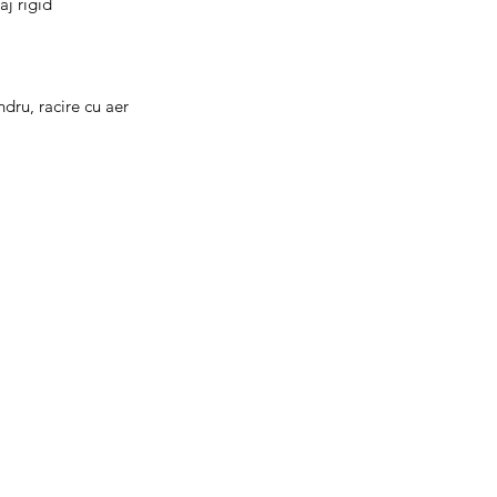
aj rigid
ndru, racire cu aer