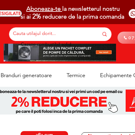
Aboneaza-te
la newsletterul nostru
ESIGILATE
2%
si ai
reducere de la prima comanda
07
Cazane combustibil solid
Branduri generatoare
Termice
Echipamente C
afla cum