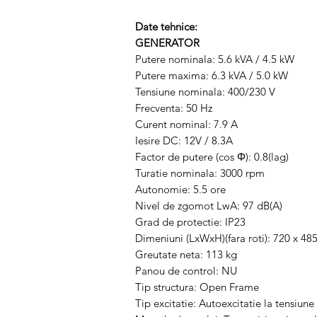
Date tehnice:
GENERATOR
Putere nominala: 5.6 kVA / 4.5 kW
Putere maxima: 6.3 kVA / 5.0 kW
Tensiune nominala: 400/230 V
Frecventa: 50 Hz
Curent nominal: 7.9 A
Iesire DC: 12V / 8.3A
Factor de putere (cos Φ): 0.8(lag)
Turatie nominala: 3000 rpm
Autonomie: 5.5 ore
Nivel de zgomot LwA: 97 dB(A)
Grad de protectie: IP23
Dimeniuni (LxWxH)(fara roti): 720 x 4
Greutate neta: 113 kg
Panou de control: NU
Tip structura: Open Frame
Tip excitatie: Autoexcitatie la tensiune