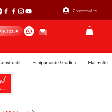
Conectează-te
39612288
onstructii
Echipamente Gradina
Mai multe