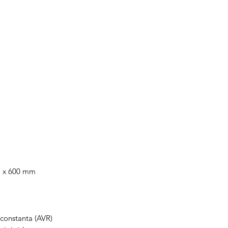
automatizare
combustibil
85 x 600 mm
 constanta (AVR)