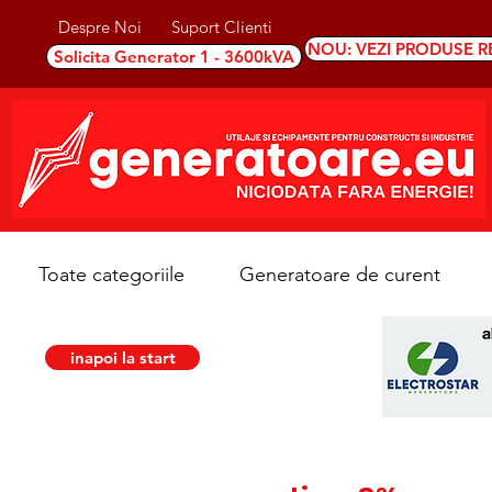
Despre Noi
Suport Clienti
NOU: VEZI PRODUSE R
Solicita Generator 1 - 3600kVA
Toate categoriile
Generatoare de curent
inapoi la start