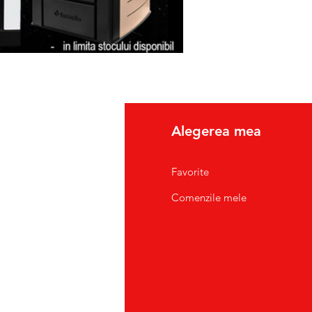
fo
Alegerea mea
pre Noi
Favorite
tact/Suport Clienti
Comenzile mele
atii