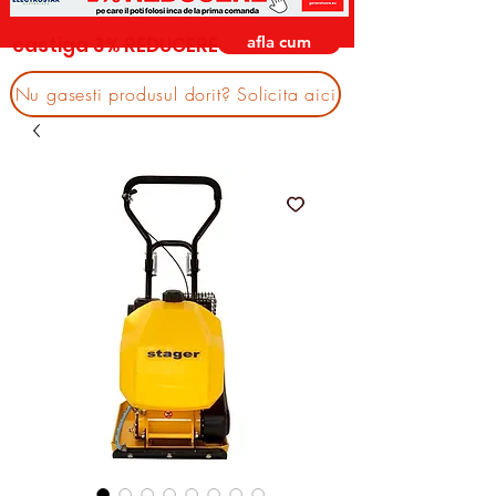
afla cum
castiga 3% REDUCERE
Nu gasesti produsul dorit? Solicita aici