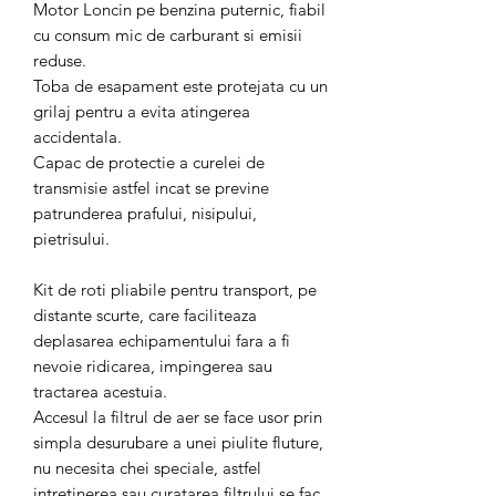
Motor Loncin pe benzina puternic, fiabil
cu consum mic de carburant si emisii
reduse.
Toba de esapament este protejata cu un
grilaj pentru a evita atingerea
accidentala.
Capac de protectie a curelei de
transmisie astfel incat se previne
patrunderea prafului, nisipului,
pietrisului.
Kit de roti pliabile pentru transport, pe
distante scurte, care faciliteaza
deplasarea echipamentului fara a fi
nevoie ridicarea, impingerea sau
tractarea acestuia.
Accesul la filtrul de aer se face usor prin
simpla desurubare a unei piulite fluture,
nu necesita chei speciale, astfel
intretinerea sau curatarea filtrului se fac