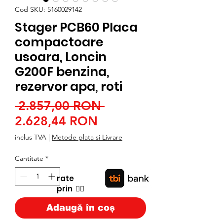
Cod SKU: 5160029142
Stager PCB60 Placa
compactoare
usoara, Loncin
G200F benzina,
rezervor apa, roti
Preț
 2.857,00 RON 
Preț
normal
2.628,44 RON
redus
inclus TVA
|
Metode plata si Livrare
Cantitate
*
rate
prin
👉🏿
Adaugă în coș