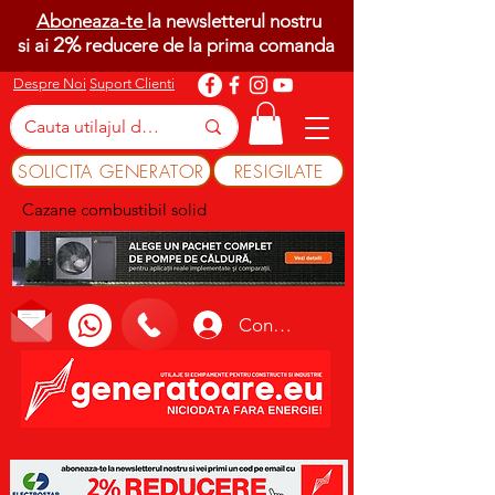
Aboneaza-te
la newsletterul nostru
2%
si ai
reducere de la prima comanda
Despre Noi
Suport Clienti
SOLICITA GENERATOR
RESIGILATE
Cazane combustibil solid
Conectează-te