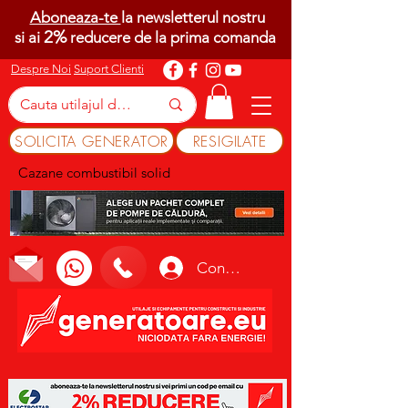
Aboneaza-te
la newsletterul nostru
2%
si ai
reducere de la prima comanda
Despre Noi
Suport Clienti
SOLICITA GENERATOR
RESIGILATE
Cazane combustibil solid
Conectează-te