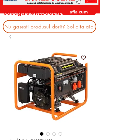
afla cum
castiga 3% REDUCERE
Nu gasesti produsul dorit? Solicita aici