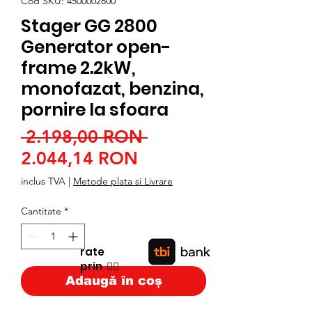
Cod SKU: 4500002800
Stager GG 2800
Generator open-
frame 2.2kW,
monofazat, benzina,
pornire la sfoara
Preț
 2.198,00 RON 
Preț
normal
2.044,14 RON
redus
inclus TVA
|
Metode plata si Livrare
Cantitate
*
rate
prin
👉🏿
Adaugă în coș