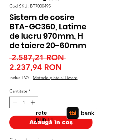
Cod SKU: BT7000495
Sistem de cosire
BTA-GC360, Latime
de lucru 970mm, H
de taiere 20-60mm
Preț
 2.587,21 RON 
Preț
normal
2.237,94 RON
redus
inclus TVA
|
Metode plata si Livrare
Cantitate
*
rate
prin
👉🏿
Adaugă în coș