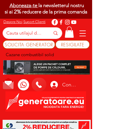
Aboneaza-te
la newsletterul nostru
2%
si ai
reducere de la prima comanda
Despre Noi
Suport Clienti
SOLICITA GENERATOR
RESIGILATE
Cazane combustibil solid
Conectează-te