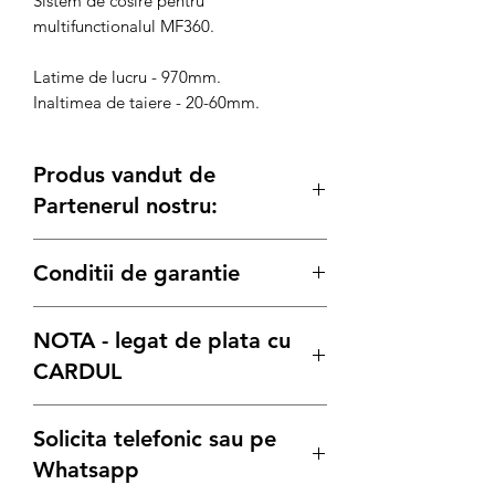
Sistem de cosire pentru
multifunctionalul MF360.
Latime de lucru - 970mm.
Inaltimea de taiere - 20-60mm.
Produs vandut de
Partenerul nostru:
Generatoare.eu
Conditii de garantie
Termenul de garantie pentru produsele
NOTA - legat de plata cu
Bisonte, este conform legii de:
12 luni
pentru achizitiile pe Persoana
CARDUL
Juridica
24 luni
pentru achizitiile pe Persoana
Stimati clienti, datorita numarului mare
Solicita telefonic sau pe
Fizica
de comenzi din aceasta perioada, va
indemnam ca inaintea oricarei plati cu
Whatsapp
In caz de necesitate:
Cardul, sa ne contactati pentru