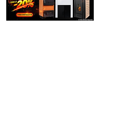
13,2, Chiajna, Ilfov, Romania, C.P.
077040
Telefon: 0758.644.374/0755.090.519
Costul transportului, cat si reparatiile,
daca acestea fac obiectul garantiei, vor
fi suportate de catre Producator (se va
ocupa de asta Service-ul Partener), deci
clientul nu va plati nimic pentru
deplasare.
Daca se constata ca defectiunea nu face
obiectul garantiei, clientul va achita atat
costul interventiei, daca doreste sa se
faca, cat si costul transportului dus-
intors la Partenerul Service. Daca
clientul nu doreste sa efectueze
reparatia, va achita doar costul
constatarii si al transportului(dus/intors).
NOTA
: nu uitati ca in coletul de
expeditie, sa adaugati Factura si
Certificatul de Garantie, ale produsului
Pasul 3
: Se restituie produsul reparat.