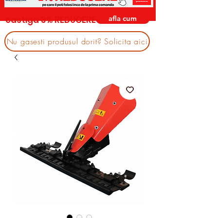
afla cum
castiga 3% REDUCERE
Nu gasesti produsul dorit? Solicita aici