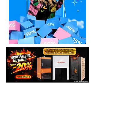
Pasul 1
: clientul va lua direct legatra cu
Service-ul Partener Autorizat:
Italia Star Com Due - Asistență tehnică /
Service
Email:
service@italiastar.ro
Service mica mecanizare
Marius Lazăr -
0758.644.374
Răzvan Morlova -
0755.090.519
In urma unei discutii telefonice, se va
preconstata defectiunea sau eroarea de
functionare invocata, de foarte multe
ori, putandu-se rezolva problema chiar
si telefonic.
Pasul 2
. In cazul in care la distanta nu s-
a putut rezolva problema invocata,
clientul va trebui sa expedieze
produsul Partenerului Service la adresa:
ITALIA STAR COM DUE - SERVICE
Adresa: Autostrada Bucuresti Pitesti km