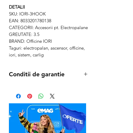
DETALII
SKU: IORI-3HOOK
EAN: 8033201780138
CATEGORII: Accesorii pt. Electropalane
GREUTATE: 3.5
BRAND: Officine IORI
Taguri: electropalan, ascensor, officine,
iori, sistem, carlig
Conditii de garantie
Termenul de garantie pentru produsele
IORI, este conform legii de:
12 luni
pentru achizitiile pe Persoana
Juridica
24 luni
pentru achizitiile pe Persoana
Fizica
In caz de necesitate: