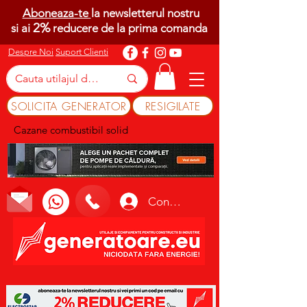
Aboneaza-te
la newsletterul nostru
2%
si ai
reducere de la prima comanda
Despre Noi
Suport Clienti
SOLICITA GENERATOR
RESIGILATE
Cazane combustibil solid
Conectează-te