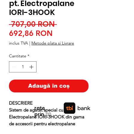
pt. Electropalane
IORI-3HOOK
Preț
 707,00 RON 
Preț
normal
692,86 RON
redus
inclus TVA
|
Metode plata si Livrare
Cantitate
*
Adaugă în coș
DESCRIERE
rate
Sistem de agatat special cu 3 carlige pt.
prin
👉🏿
Electropalane IORI-3HOOK din gama
de accesorii pentru electropalane