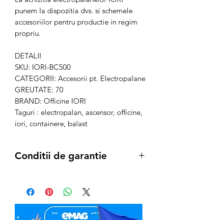
punem la dispozitia dvs. si schemele
accesoriilor pentru productie in regim
propriu.
DETALII
SKU: IORI-BC500
CATEGORII: Accesorii pt. Electropalane
GREUTATE: 70
BRAND: Officine IORI
Taguri : electropalan, ascensor, officine,
iori, containere, balast
Conditii de garantie
Termenul de garantie pentru produsele
IORI, este conform legii de:
12 luni
pentru achizitiile pe Persoana
Juridica
24 luni
pentru achizitiile pe Persoana