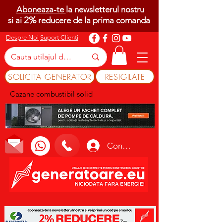
Aboneaza-te
la newsletterul nostru
2%
si ai
reducere de la prima comanda
Despre Noi
Suport Clienti
SOLICITA GENERATOR
RESIGILATE
Cazane combustibil solid
Conectează-te