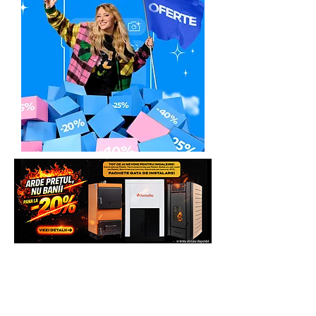
Fizica
In caz de necesitate:
Pasul 1
: clientul va lua direct legatra cu
Service-ul Partener Autorizat:
Italia Star Com Due - Asistență tehnică /
Service
Email:
service@italiastar.ro
Service mica mecanizare
Marius Lazăr -
0758.644.374
Răzvan Morlova -
0755.090.519
In urma unei discutii telefonice, se va
preconstata defectiunea sau eroarea de
functionare invocata, de foarte multe
ori, putandu-se rezolva problema chiar
si telefonic.
Pasul 2
. In cazul in care la distanta nu s-
a putut rezolva problema invocata,
clientul va trebui sa expedieze