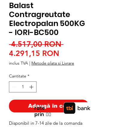
Balast
Contragreutate
Electropalan 500KG
- IORI-BC500
Preț
 4.517,00 RON 
Preț
normal
4.291,15 RON
redus
inclus TVA
|
Metode plata si Livrare
Cantitate
*
Adaugă în coș
rate
prin
👉🏿
Disponibil in 7-14 zile de la comanda