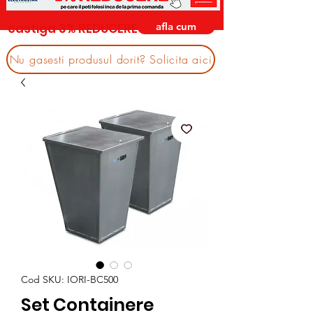
afla cum
castiga 3% REDUCERE
Nu gasesti produsul dorit? Solicita aici
Cod SKU: IORI-BC500
Set Containere