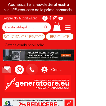
Aboneaza-te
la newsletterul nostru
2%
si ai
reducere de la prima comanda
Despre Noi
Suport Clienti
SOLICITA GENERATOR
RESIGILATE
Cazane combustibil solid
Conectează-te