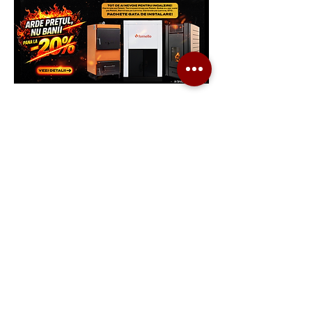
Generatoare.eu
Marketplace
Ai nevoie de ajutor?
Viziteaza pagina
Suport Clienti
pentru asistenta sau suna-ne:
Tel./Whatsapp(non stop)
0739-61-22-88