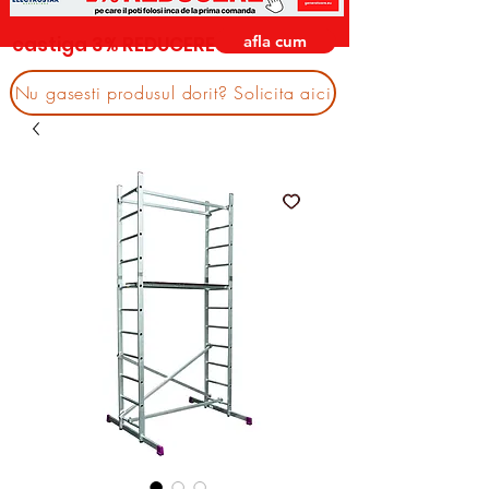
afla cum
castiga 3% REDUCERE
Nu gasesti produsul dorit? Solicita aici