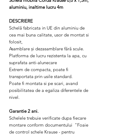
Schela mobila Corda Krause 0,6 x 1,5m,
aluminiu, inaltime lucru 4m
DESCRIERE
Schelă fabricata in UE din aluminiu de
cea mai buna calitate, usor de montat si
folosit,
Asamblare și dezasamblare fără scule.
Platforma de lucru rezistenta la apa, cu
suprafata anti-alunecare
Extrem de compacta, poate fi
transportata prin usile standard.
Poate fi montata si pe scari, avand
posibilitatea de a egaliza diferentele de
nivel.
Garantie 2 ani.
Schelele trebuie verificate dupa fiecare
montare conform documentului "Foaie
de control schele Krause - pentru