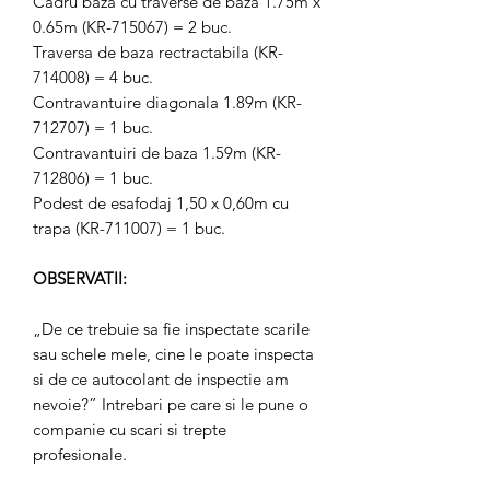
Cadru baza cu traverse de baza 1.75m x
0.65m (KR-715067) = 2 buc.
Traversa de baza rectractabila (KR-
714008) = 4 buc.
Contravantuire diagonala 1.89m (KR-
712707) = 1 buc.
Contravantuiri de baza 1.59m (KR-
712806) = 1 buc.
Podest de esafodaj 1,50 x 0,60m cu
trapa (KR-711007) = 1 buc.
OBSERVATII:
„De ce trebuie sa fie inspectate scarile
sau schele mele, cine le poate inspecta
si de ce autocolant de inspectie am
nevoie?” Intrebari pe care si le pune o
companie cu scari si trepte
profesionale.