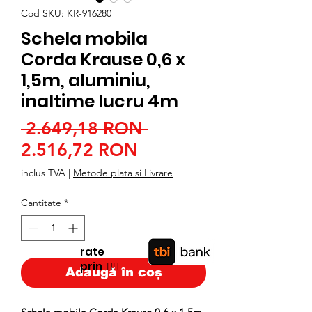
Cod SKU: KR-916280
Schela mobila
Corda Krause 0,6 x
1,5m, aluminiu,
inaltime lucru 4m
Preț
 2.649,18 RON 
Preț
normal
2.516,72 RON
redus
inclus TVA
|
Metode plata si Livrare
Cantitate
*
rate
prin
👉🏿
Adaugă în coș