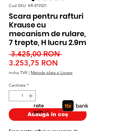
Cod SKU: KR-819321
Scara pentru rafturi
Krause cu
mecanism de rulare,
7 trepte, H lucru 2.9m
Preț
 3.425,00 RON 
Preț
normal
3.253,75 RON
redus
inclus TVA
|
Metode plata si Livrare
Cantitate
*
rate
prin
👉🏿
Adaugă în coș