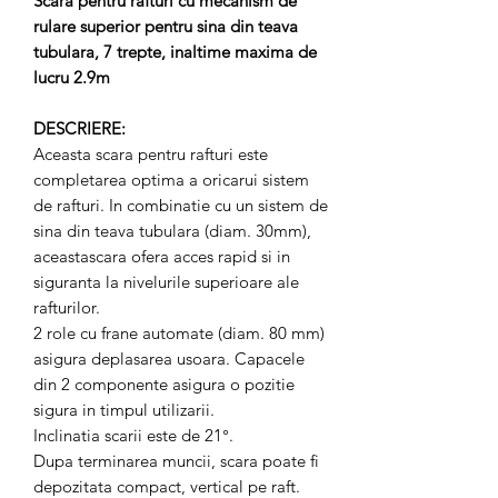
Scara pentru rafturi cu mecanism de
rulare superior pentru sina din teava
tubulara, 7 trepte, inaltime maxima de
lucru 2.9m
DESCRIERE:
Aceasta scara pentru rafturi este
completarea optima a oricarui sistem
de rafturi. In combinatie cu un sistem de
sina din teava tubulara (diam. 30mm),
aceastascara ofera acces rapid si in
siguranta la nivelurile superioare ale
rafturilor.
2 role cu frane automate (diam. 80 mm)
asigura deplasarea usoara. Capacele
din 2 componente asigura o pozitie
sigura in timpul utilizarii.
Inclinatia scarii este de 21°.
Dupa terminarea muncii, scara poate fi
depozitata compact, vertical pe raft.