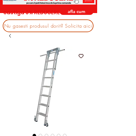
afla cum
castiga 3% REDUCERE
Nu gasesti produsul dorit? Solicita aici