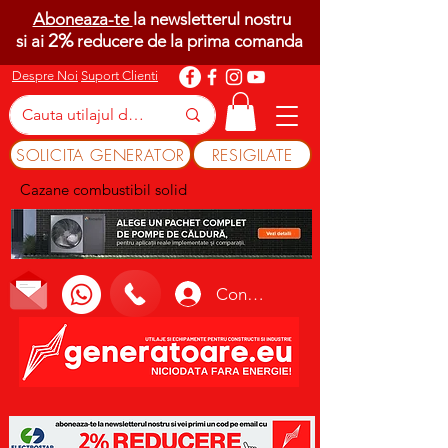
Aboneaza-te
la newsletterul nostru
2%
si ai
reducere de la prima comanda
Despre Noi
Suport Clienti
SOLICITA GENERATOR
RESIGILATE
Cazane combustibil solid
Conectează-te