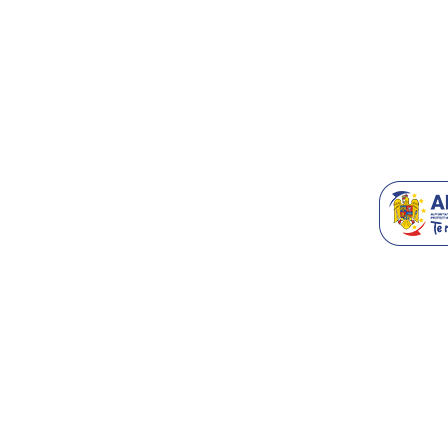
Accesorii T
Blog
Recomanda-n
Generatoare