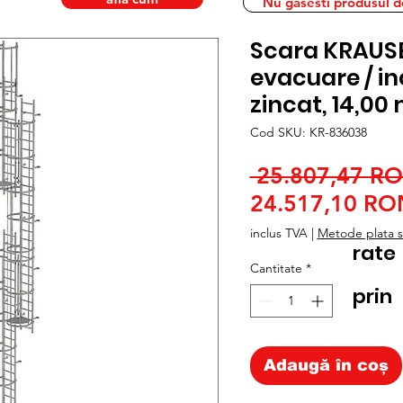
Nu gasesti produsul dor
Scara KRAUSE
evacuare / in
zincat, 14,00
Cod SKU: KR-836038
 25.807,47 R
24.517,10 RO
inclus TVA
|
Metode plata si
rate
Cantitate
*
prin
Adaugă în coș