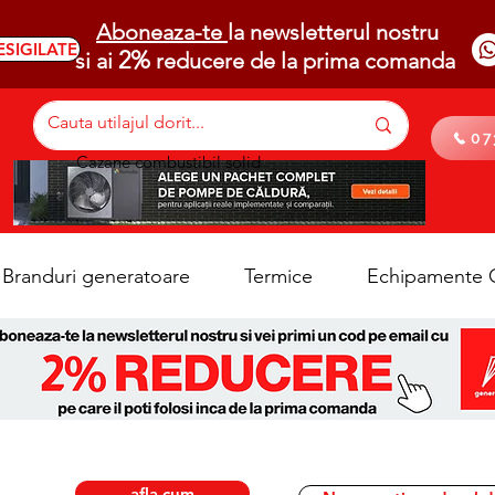
Aboneaza-te
la newsletterul nostru
ESIGILATE
2%
si ai
reducere de la prima comanda
07
Cazane combustibil solid
Branduri generatoare
Termice
Echipamente C
afla cum