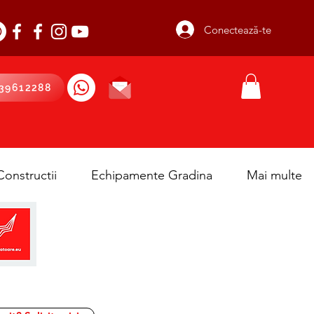
Conectează-te
39612288
onstructii
Echipamente Gradina
Mai multe