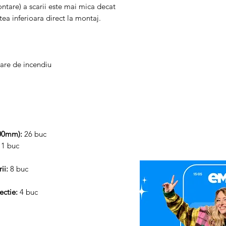
ntare) a scarii este mai mica decat
tea inferioara direct la montaj.
uare de incendiu
 200mm):
26 buc
11 buc
rii:
8 buc
ectie:
4 buc