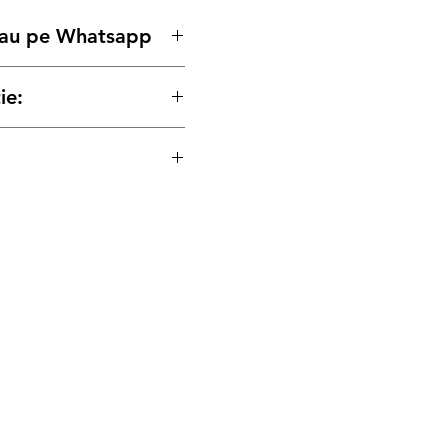
 sau pe Whatsapp
ie:
tru produse este conform
pe Persoana Juridica
pe Persoana Fizica.