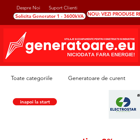
Despre Noi
Suport Clienti
NOU: VEZI PRODUSE R
Solicita Generator 1 - 3600kVA
Toate categoriile
Generatoare de curent
inapoi la start