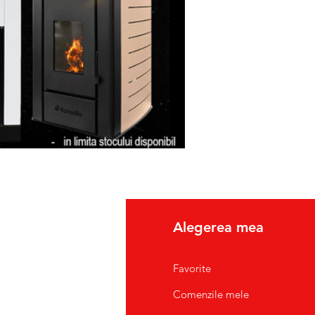
fo
Alegerea mea
pre Noi
Favorite
tact/Suport Clienti
Comenzile mele