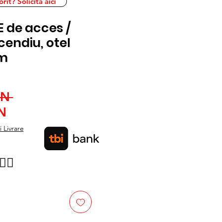
it? Solicita aici
 de acces /
cendiu, otel
 m
Preț
ON 
Preț
normal
N
redus
 Livrare
👉🏿