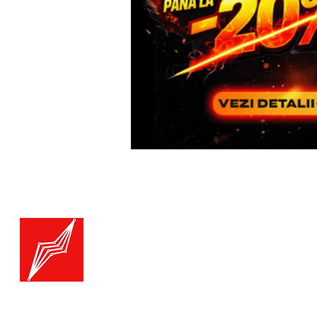
Menu
Generatoare.eu
Marketplace
Toate catego
Generatoare