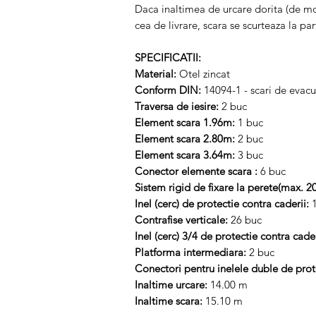
Daca inaltimea de urcare dorita (de mo
cea de livrare, scara se scurteaza la par
SPECIFICATII:
Material:
Otel zincat
Conform DIN:
14094-1 - scari de evac
Traversa de iesire:
2 buc
Element scara 1.96m:
1 buc
Element scara 2.80m:
2 buc
Element scara 3.64m:
3 buc
Conector elemente scara :
6 buc
Sistem rigid de fixare la perete(max.
Inel (cerc) de protectie contra caderii:
Contrafise verticale:
26 buc
Inel (cerc) 3/4 de protectie contra cade
Platforma intermediara:
2 buc
Conectori pentru inelele duble de prot
Inaltime urcare:
14.00 m
Inaltime scara:
15.10 m