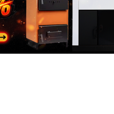
Categorii
In
populare
riile
Des
Generatoare de curent
 de curent
Con