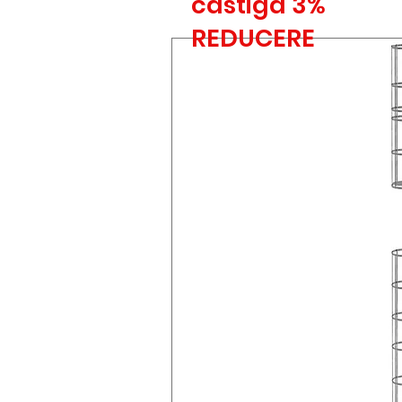
castiga 3%
REDUCERE