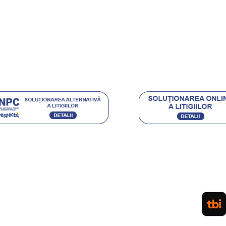
ehnica Diamantata
e si castigi
.eu Loyal
Acceptam urmatoarele metode de plata:
Ordin de Plata Bancar sau depunere directa la ghiseul
(pentru persoane fizice) / Plata cu Cardul (la cere
PLATA IN RATE PRIN TBI. APLICA