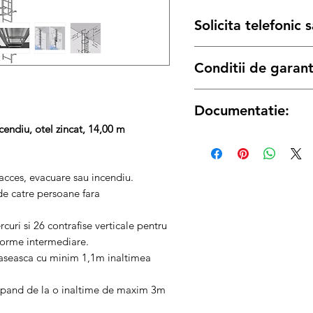
Solicita telefonic
Conditii de garant
Termenul de garantie pen
Documentatie:
legii de:
12 luni
pentru achizitiile 
endiu, otel zincat, 14,00 m
Certificat de TIP
24 luni
pentru achizitiile 
Instructiuni de montaj
 acces, evacuare sau incendiu.
de catre persoane fara
curi si 26 contrafise verticale pentru
forme intermediare.
epaseasca cu minim 1,1m inaltimea
epand de la o inaltime de maxim 3m