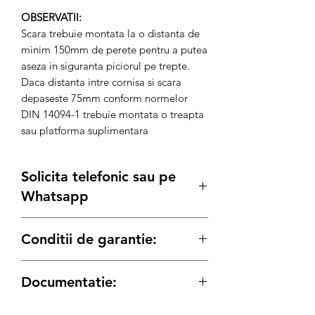
OBSERVATII:
Scara trebuie montata la o distanta de
minim 150mm de perete pentru a putea
aseza in siguranta piciorul pe trepte.
Daca distanta intre cornisa si scara
depaseste 75mm conform normelor
DIN 14094-1 trebuie montata o treapta
sau platforma suplimentara
Solicita telefonic sau pe
Whatsapp
Conditii de garantie:
Termenul de garantie pentru produse
Documentatie:
este conform legii de:
12 luni
pentru achizitiile pe Persoana
Certificat de TIP
Juridica