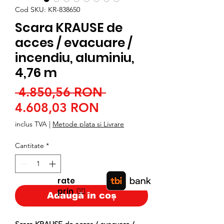
Cod SKU: KR-838650
Scara KRAUSE de
acces / evacuare /
incendiu, aluminiu,
4,76 m
Preț
 4.850,56 RON 
Preț
normal
4.608,03 RON
redus
inclus TVA
|
Metode plata si Livrare
Cantitate
*
rate
prin
👉🏿
Adaugă în coș