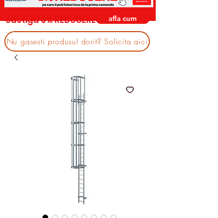
afla cum
castiga 3% REDUCERE
Nu gasesti produsul dorit? Solicita aici