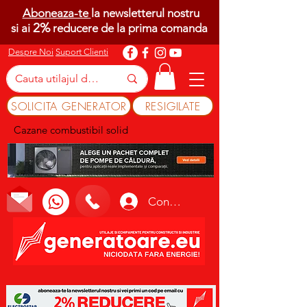
Aboneaza-te
la newsletterul nostru
2%
si ai
reducere de la prima comanda
Despre Noi
Suport Clienti
SOLICITA GENERATOR
RESIGILATE
Cazane combustibil solid
Conectează-te