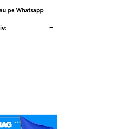
 sau pe Whatsapp
ie:
tru produse este conform
pe Persoana Juridica
pe Persoana Fizica.