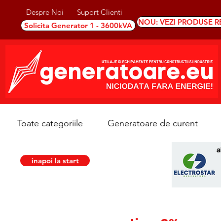
Despre Noi
Suport Clienti
NOU: VEZI PRODUSE R
Solicita Generator 1 - 3600kVA
Toate categoriile
Generatoare de curent
inapoi la start