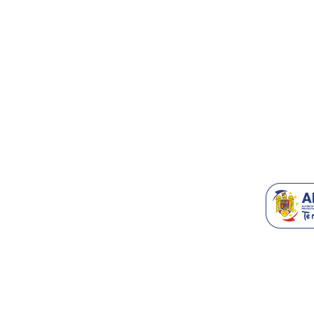
Despre Noi
Contact/Supo
Accesorii T
Blog
Recomanda-n
Generatoare