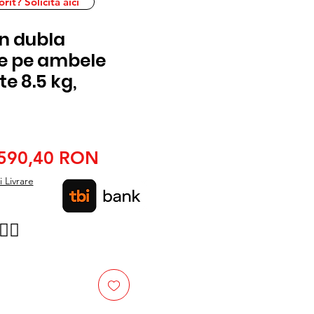
it? Solicita aici
n dubla
te pe ambele
te 8.5 kg,
Preț
Preț
590,40 RON
normal
redus
 Livrare
👉🏿