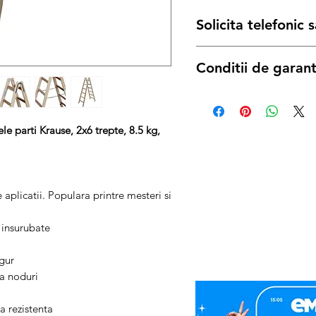
Solicita telefonic
Conditii de garant
Termenul de garantie pen
legii de:
12 luni
pentru achizitiile 
e parti Krause, 2x6 trepte, 8.5 kg,
24 luni
pentru achizitiile 
aplicatii. Populara printre mesteri si
 insurubate
gur
ra noduri
a rezistenta