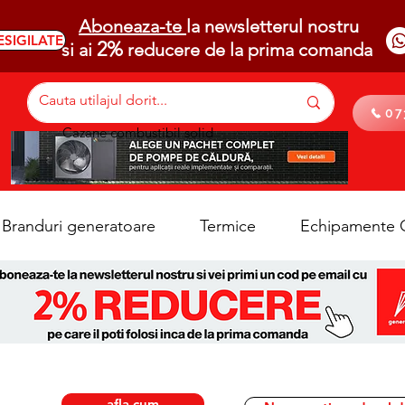
Aboneaza-te
la newsletterul nostru
ESIGILATE
2%
si ai
reducere de la prima comanda
07
Cazane combustibil solid
Branduri generatoare
Termice
Echipamente C
afla cum