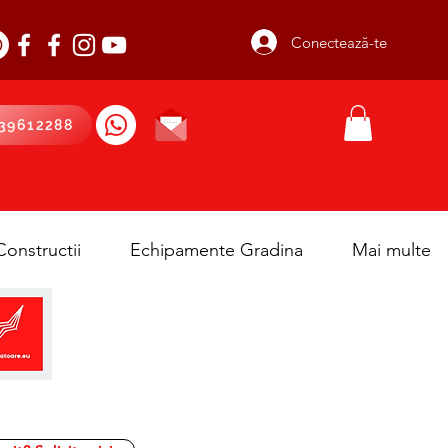
Conectează-te
39612288
onstructii
Echipamente Gradina
Mai multe