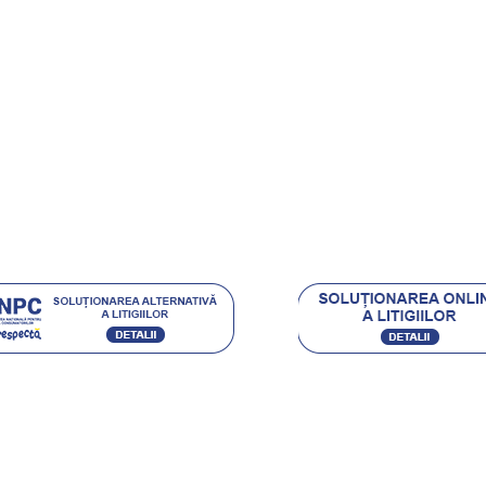
rt Clienti
ehnica Diamantata
e si castigi
.eu Loyal
Acceptam urmatoarele metode de plata:
Ordin de Plata Bancar sau depunere directa la ghiseul
(pentru persoane fizice) / Plata cu Cardul (la cere