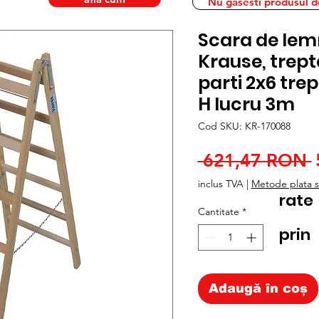
Nu gasesti produsul dor
Scara de lem
Krause, trep
parti 2x6 trep
H lucru 3m
Cod SKU: KR-170088
 621,47 RON 
inclus TVA
|
Metode plata si
rate
Cantitate
*
prin
Adaugă în coș