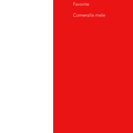
pre Noi
Favorite
tact/Suport Clienti
Comenzile mele
atii