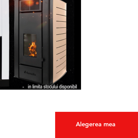
fo
Alegerea mea