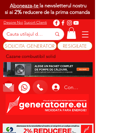
Aboneaza-te
la newsletterul nostru
2%
si ai
reducere de la prima comanda
Despre Noi
Suport Clienti
SOLICITA GENERATOR
RESIGILATE
Cazane combustibil solid
Conectează-te