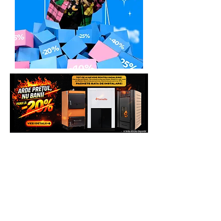
/ office@krafteprofesional.ro
TEL.
+40 737 369 799
In urma unei discutii telefonice, se va
preconstata defectiunea sau eroarea de
functionare invocata, de foarte multe
ori, putandu-se rezolva problema chiar
si telefonic.
Pasul 2
. In cazul in care la distanta nu s-
a putut rezolva problema invocata,
clientul va trebui sa expedieze
produsul Partenerului Service la adresa:
kraftprofesional
Str.Iazului Nr.13
725400 Radauti
România
Telefon: 0747598885
Transportul de la sediul utilizatorului la
sediul KRAFTPROFESIONAL si de la