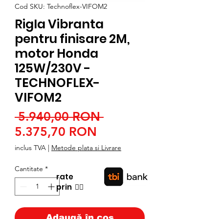
Cod SKU: Technoflex-VIFOM2
Rigla Vibranta
pentru finisare 2M,
motor Honda
125W/230V -
TECHNOFLEX-
VIFOM2
Preț
 5.940,00 RON 
Preț
normal
5.375,70 RON
redus
inclus TVA
|
Metode plata si Livrare
Cantitate
*
rate
prin
👉🏿
Adaugă în coș