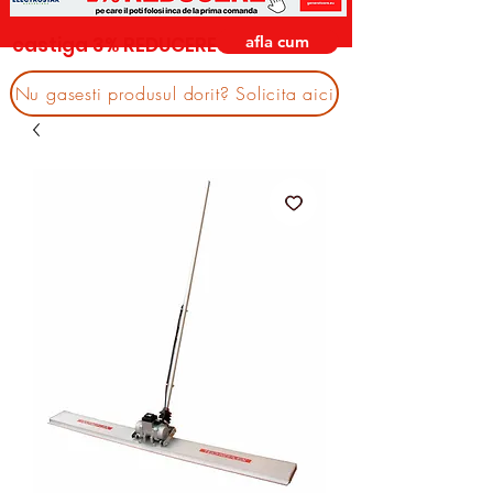
afla cum
castiga 3% REDUCERE
Nu gasesti produsul dorit? Solicita aici