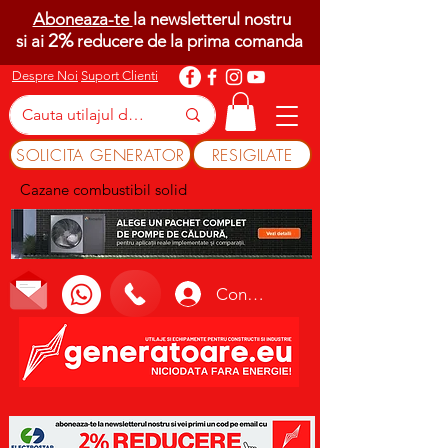
Aboneaza-te
la newsletterul nostru
2%
si ai
reducere de la prima comanda
Despre Noi
Suport Clienti
SOLICITA GENERATOR
RESIGILATE
Cazane combustibil solid
Conectează-te