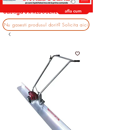
afla cum
castiga 3% REDUCERE
Nu gasesti produsul dorit? Solicita aici