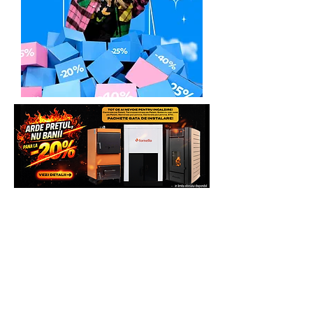
/ office@krafteprofesional.ro
TEL.
+40 737 369 799
In urma unei discutii telefonice, se va
preconstata defectiunea sau eroarea de
functionare invocata, de foarte multe
ori, putandu-se rezolva problema chiar
si telefonic.
Pasul 2
. In cazul in care la distanta nu s-
a putut rezolva problema invocata,
clientul va trebui sa expedieze
produsul Partenerului Service la adresa:
kraftprofesional
Str.Iazului Nr.13
725400 Radauti
România
Telefon: 0747598885
Transportul de la sediul utilizatorului la
sediul KRAFTPROFESIONAL si de la