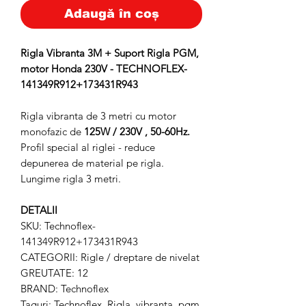
Adaugă în coș
Rigla Vibranta 3M + Suport Rigla PGM,
motor Honda 230V - TECHNOFLEX-
141349R912+173431R943
Rigla vibranta de 3 metri cu motor
monofazic de
125W / 230V , 50-60Hz.
Profil special al riglei - reduce
depunerea de material pe rigla.
Lungime rigla 3 metri.
DETALII
SKU: Technoflex-
141349R912+173431R943
CATEGORII: Rigle / dreptare de nivelat
GREUTATE: 12
BRAND: Technoflex
Taguri: Technoflex, Rigla, vibranta, pgm