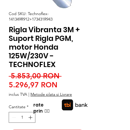
Cod SKU: Technoflex-
141349R912+173431R943
Rigla Vibranta 3M +
Suport Rigla PGM,
motor Honda
125W/230V -
TECHNOFLEX
Preț
 5.853,00 RON 
Preț
normal
5.296,97 RON
redus
inclus TVA
|
Metode plata si Livrare
rate
Cantitate
*
prin
👉🏿