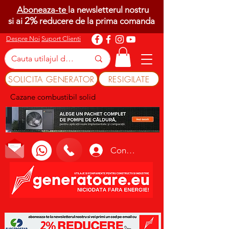
Aboneaza-te
la newsletterul nostru
2%
si ai
reducere de la prima comanda
Despre Noi
Suport Clienti
SOLICITA GENERATOR
RESIGILATE
Cazane combustibil solid
Conectează-te