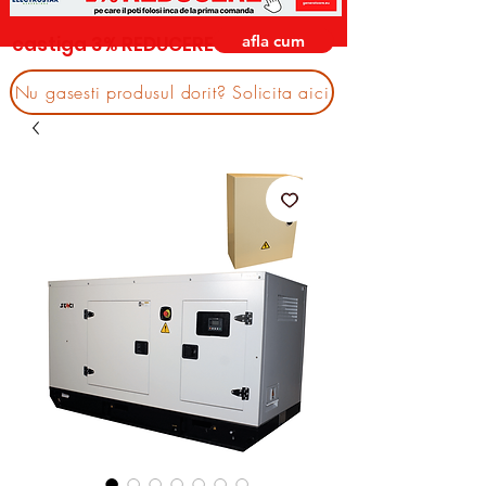
afla cum
castiga 3% REDUCERE
Nu gasesti produsul dorit? Solicita aici