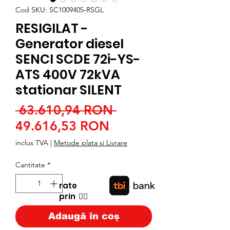
Cod SKU: SC1009405-RSGL
RESIGILAT -
Generator diesel
SENCI SCDE 72i-YS-
ATS 400V 72kVA
stationar SILENT
Preț
 63.610,94 RON 
Preț
normal
49.616,53 RON
redus
inclus TVA
|
Metode plata si Livrare
Cantitate
*
rate
prin
👉🏿
Adaugă în coș