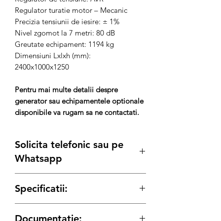
Regulator turatie motor – Mecanic
Precizia tensiunii de iesire: ± 1%
Nivel zgomot la 7 metri: 80 dB
Greutate echipament: 1194 kg
Dimensiuni Lxlxh (mm):
2400x1000x1250
Pentru mai multe detalii despre
generator sau echipamentele optionale
disponibile va rugam sa ne contactati.
Solicita telefonic sau pe
Whatsapp
Posibilitate
Leasing
sau achizitie prin
Specificatii:
SEAP/SICAP sau
Rate
prin TBI si carduri
de credit.
cod produs: SC1009405
Solicita detalii:
Documentatie:
Generator de curent insonorizat