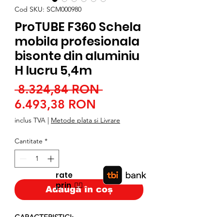
Cod SKU: SCM000980
ProTUBE F360 Schela
mobila profesionala
bisonte din aluminiu
H lucru 5,4m
Preț
 8.324,84 RON 
Preț
normal
6.493,38 RON
redus
inclus TVA
|
Metode plata si Livrare
Cantitate
*
rate
prin
👉🏿
Adaugă în coș