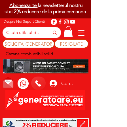
Aboneaza-te
la newsletterul nostru
2%
si ai
reducere de la prima comanda
Despre Noi
Suport Clienti
SOLICITA GENERATOR
RESIGILATE
Cazane combustibil solid
Conectează-te