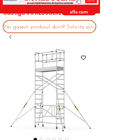
afla cum
castiga 3% REDUCERE
Nu gasesti produsul dorit? Solicita aici