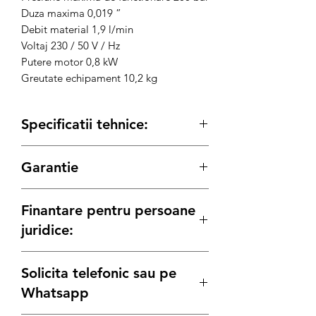
Duza maxima 0,019 ”
Debit material 1,9 l/min
Voltaj 230 / 50 V / Hz
Putere motor 0,8 kW
Greutate echipament 10,2 kg
Specificatii tehnice:
Tehnologie:
pompa cu piston
Garantie
Presiune maxima de functionare 200 bar
Duza maxima 0,019 ”
12 luni Persoane Juridice
Debit material 1,9 l/min
Finantare pentru persoane
24 luni Persoane Fizice
Voltaj 230 / 50 V / Hz
juridice:
Putere motor 0,8 kW
Greutate echipament 10,2 kg
Pentru Persoanele Juridice care doresc
Solicita telefonic sau pe
sa achizitioneze un echipament sau un
utilaj din gama noastra de produse,
Whatsapp
acestea se pot finanta incepand cu