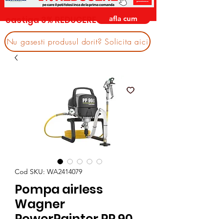
afla cum
castiga 3% REDUCERE
Nu gasesti produsul dorit? Solicita aici
Cod SKU: WA2414079
Pompa airless
Wagner
PowerPainter PP 90