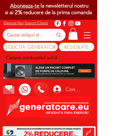
Aboneaza-te
la newsletterul nostru
2%
si ai
reducere de la prima comanda
Despre Noi
Suport Clienti
SOLICITA GENERATOR
RESIGILATE
Cazane combustibil solid
Conectează-te