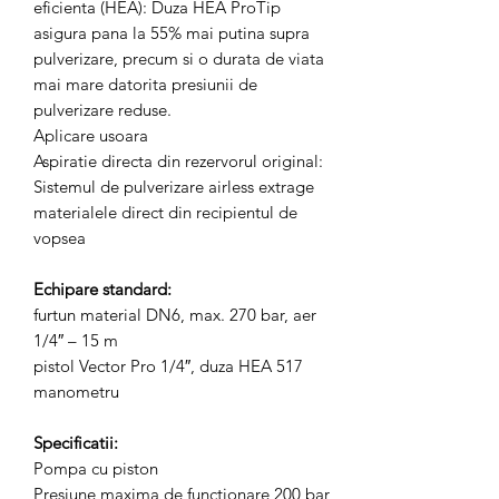
eficienta (HEA): Duza HEA ProTip
asigura pana la 55% mai putina supra
pulverizare, precum si o durata de viata
mai mare datorita presiunii de
pulverizare reduse.
Aplicare usoara
Aspiratie directa din rezervorul original:
Sistemul de pulverizare airless extrage
materialele direct din recipientul de
vopsea
Echipare standard:
furtun material DN6, max. 270 bar, aer
1/4″ – 15 m
pistol Vector Pro 1/4″, duza HEA 517
manometru
Specificatii:
Pompa cu piston
Presiune maxima de functionare 200 bar