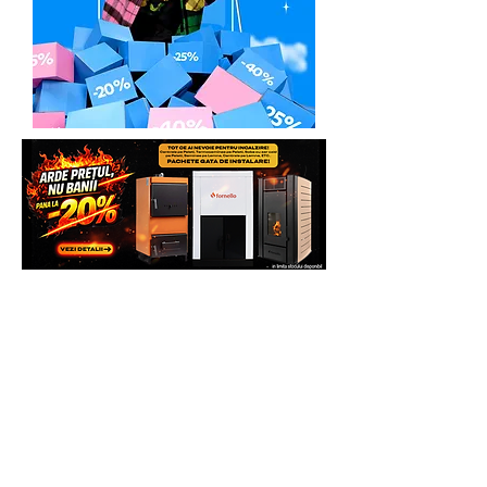
Solicita Telefonic sau direct pe
Whatsapp sau vezi si comanda direct pe
site pentru mai multe beneficii.
Multumim.
Echipa Generatoare.eu Marketplace