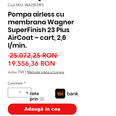
Cod SKU: WA2353393
Pompa airless cu
membrana Wagner
SuperFinish 23 Plus
AirCoat – cart, 2,6
l/min.
Preț
 25.072,25 RON 
Preț
normal
19.556,36 RON
redus
inclus TVA
|
Metode plata si Livrare
Cantitate
*
rate
prin
👉🏿
Adaugă în coș