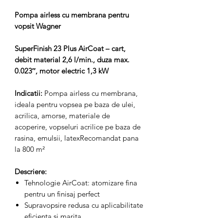
Pompa airless cu membrana pentru
vopsit Wagner
SuperFinish 23 Plus AirCoat – cart,
debit material 2,6 l/min., duza max.
0.023″, motor electric 1,3 kW
Indicatii:
Pompa airless cu membrana,
ideala pentru vopsea pe baza de ulei,
acrilica, amorse, materiale de
acoperire, vopseluri acrilice pe baza de
rasina, emulsii, latexRecomandat pana
la 800 m²
Descriere:
Tehnologie AirCoat: atomizare fina
pentru un finisaj perfect
Supravopsire redusa cu aplicabilitate
eficienta si marita