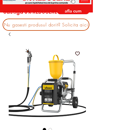
afla cum
castiga 3% REDUCERE
Nu gasesti produsul dorit? Solicita aici