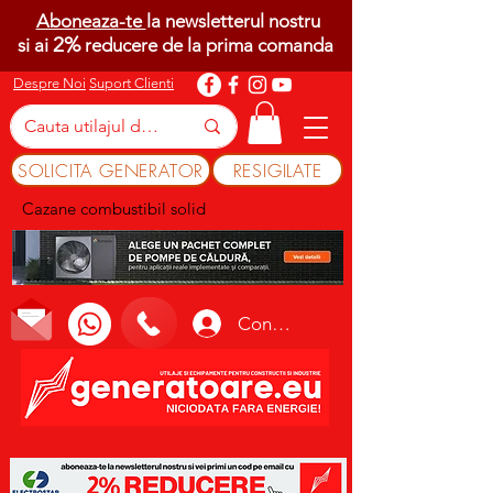
Aboneaza-te
la newsletterul nostru
2%
si ai
reducere de la prima comanda
Despre Noi
Suport Clienti
SOLICITA GENERATOR
RESIGILATE
Cazane combustibil solid
Conectează-te