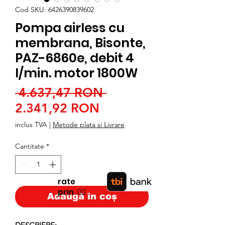
Cod SKU: 6426390839602
Pompa airless cu
membrana, Bisonte,
PAZ-6860e, debit 4
l/min. motor 1800W
Preț
 4.637,47 RON 
Preț
normal
2.341,92 RON
redus
inclus TVA
|
Metode plata si Livrare
Cantitate
*
rate
prin
👉🏿
Adaugă în coș