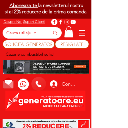
Aboneaza-te
la newsletterul nostru
2%
si ai
reducere de la prima comanda
Despre Noi
Suport Clienti
SOLICITA GENERATOR
RESIGILATE
Cazane combustibil solid
Conectează-te