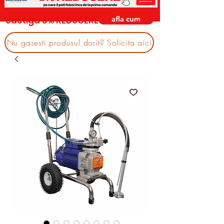
afla cum
castiga 3% REDUCERE
Nu gasesti produsul dorit? Solicita aici