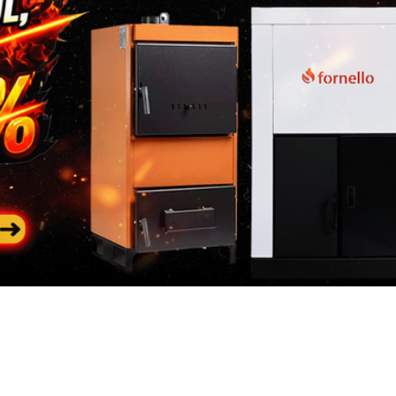
constatarii si al transportu
NOTA
: nu uitati ca in col
adaugati Factura si Certif
produsului
Pasul 3
: Se restituie prod
Categorii
In