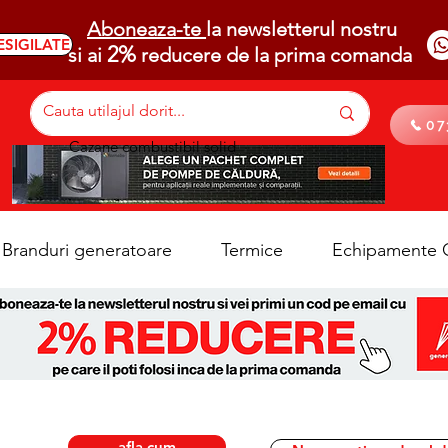
Aboneaza-te
la newsletterul nostru
ESIGILATE
2%
si ai
reducere de la prima comanda
07
Cazane combustibil solid
Branduri generatoare
Termice
Echipamente C
afla cum