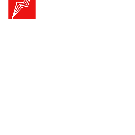
Generatoare.eu
Marketplace
Toate catego
Generatoare
Branduri ge
Ai nevoie de ajutor?
Termice
Viziteaza pagina
Suport Clienti
Echipamente
pentru asistenta sau suna-ne:
Echipament
Echipament
Tel./Whatsapp(non stop)
Accesorii
0739-61-22-88
Auto
E:
contact@generatoare.eu
Oferte
W:
www.generatoare.eu
Cele mai va