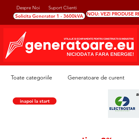
Despre Noi
Suport Clienti
NOU: VEZI PRODUSE R
Solicita Generator 1 - 3600kVA
Toate categoriile
Generatoare de curent
inapoi la start