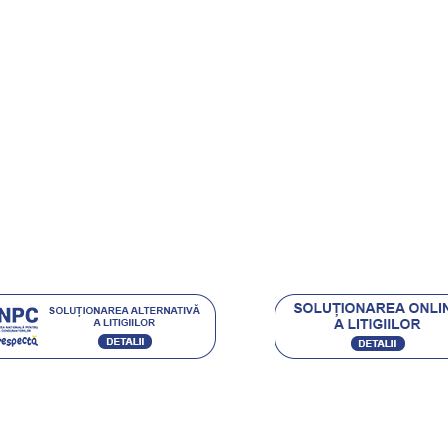
onditii
rt Clienti
ehnica Diamantata
e si castigi
.eu Loyal
Acceptam urmatoarele metode de plata:
Ordin de Plata Bancar sau depunere directa la ghiseul