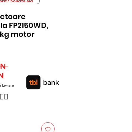
it? Solicita aici
ctoare
ala FP2150WD,
18kg motor
Preț
ON 
Preț
normal
N
redus
 Livrare
👉🏿