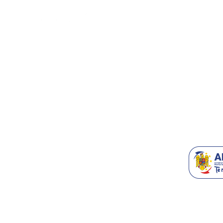
Termeni & C
Despre Noi
Contact/Supo
Accesorii T
Blog
Recomanda-n
Generatoare