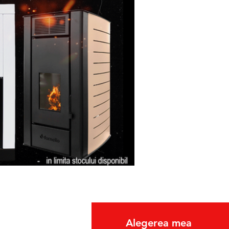
lui(dus/intors).
etul de expeditie, sa
icatul de Garantie, ale
usul reparat.
fo
Alegerea mea