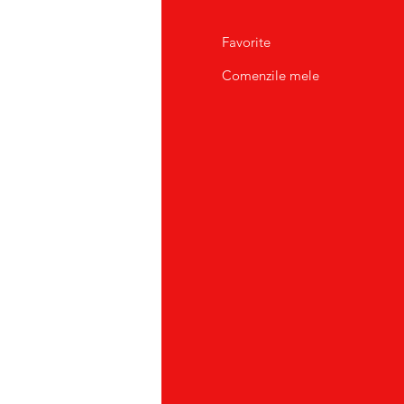
pre Noi
Favorite
tact/Suport Clienti
Comenzile mele
atii