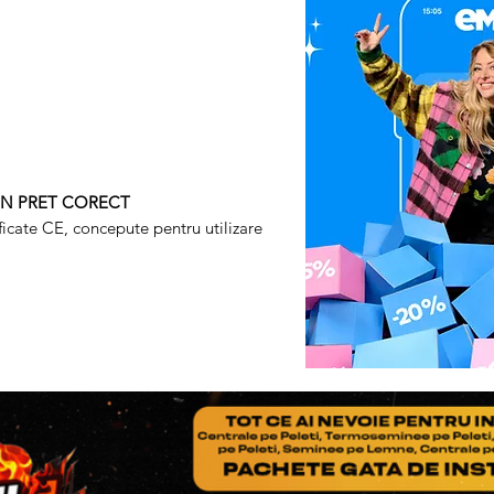
In urma unei discutii tele
defectiunea sau eroarea d
foarte multe ori, putandu
telefonic.
Pasul 2
. In cazul in care l
rezolva problema invocata,
expedieze produsul Parten
ITALIA STAR COM DUE -
UN PRET CORECT
Adresa: Autostrada Bucure
tificate CE, concepute pentru utilizare
Ilfov, Romania, C.P. 0770
Telefon: 0758.644.374/07
Costul transportului, cat s
fac obiectul garantiei, vor
Producator (se va ocupa d
deci clientul nu va plati 
Daca se constata ca defec
garantiei, clientul va achit
daca doreste sa se faca, ca
dus-intors la Partenerul S
doreste sa efectueze repar