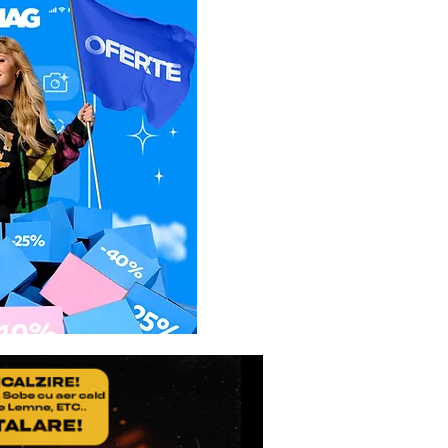
fonice, se va preconstata
e functionare invocata, de
-se rezolva problema chiar si
a distanta nu s-a putut
 clientul va trebui sa
erului Service la adresa:
 SERVICE
sti Pitesti km 13,2, Chiajna,
40
55.090.519
i reparatiile, daca acestea
 fi suportate de catre
e asta Service-ul Partener),
nimic pentru deplasare.
tiunea nu face obiectul
a atat costul interventiei,
t si costul transportului
ervice. Daca clientul nu
atia, va achita doar costul