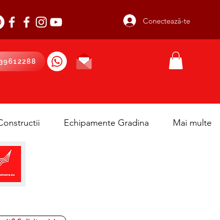
Conectează-te
39612288
onstructii
Echipamente Gradina
Mai multe