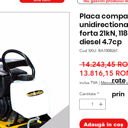
Nu gasesti produsul dor
Placa compa
unidirection
forta 21kN, 1
diesel 4.7cp
Cod SKU: BA1008261
 14.243,45 R
13.816,15 RO
rate
inclus TVA
|
Metode plata si
prin
Cantitate
*
Adaugă în coș