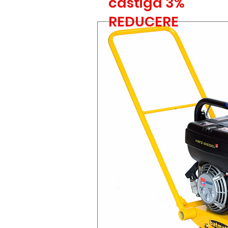
castiga 3%
REDUCERE