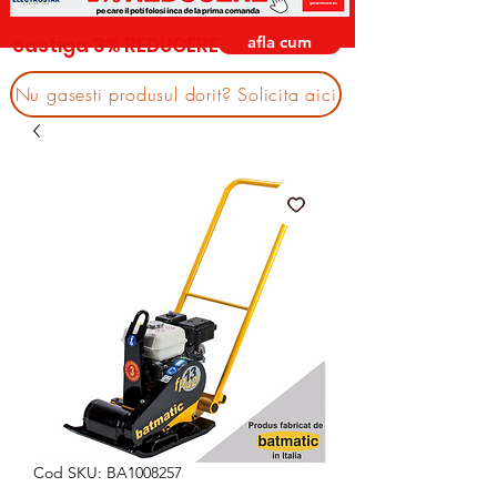
afla cum
castiga 3% REDUCERE
Nu gasesti produsul dorit? Solicita aici
Cod SKU: BA1008257