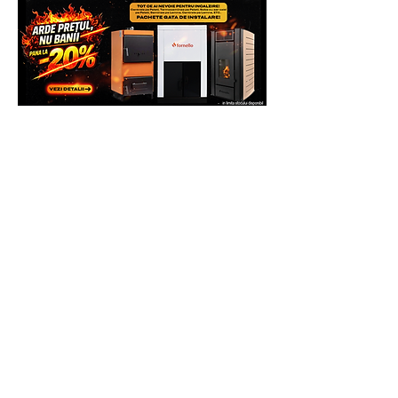
functionare invocata, de foarte multe
ori, putandu-se rezolva problema chiar
si telefonic.
Pasul 2
. In cazul in care la distanta nu s-
a putut rezolva problema invocata,
clientul va trebui sa expedieze
produsul Partenerului Service la adresa:
ITALIA STAR COM DUE - SERVICE
Adresa: Autostrada Bucuresti Pitesti km
13,2, Chiajna, Ilfov, Romania, C.P.
077040
Telefon: 0758.644.374/0755.090.519
Costul transportului, cat si reparatiile,
daca acestea fac obiectul garantiei, vor
fi suportate de catre Producator (se va
ocupa de asta Service-ul Partener), deci
clientul nu va plati nimic pentru
deplasare.
Daca se constata ca defectiunea nu face
obiectul garantiei, clientul va achita atat