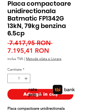
Placa compactoare
unidirectionala
Batmatic FP1342G
13kN, 79kg benzina
6.5cp
Preț
 7.417,95 RON 
Preț
normal
7.195,41 RON
redus
inclus TVA
|
Metode plata si Livrare
Cantitate
*
rate
Adaugă în coș
prin
👉🏿
Placa compactoare unidirectionala