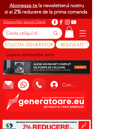
Aboneaza-te
la newsletterul nostru
2%
si ai
reducere de la prima comanda
Despre Noi
Suport Clienti
SOLICITA GENERATOR
RESIGILATE
Cazane combustibil solid
Conectează-te