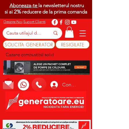
Aboneaza-te
la newsletterul nostru
2%
si ai
reducere de la prima comanda
Despre Noi
Suport Clienti
SOLICITA GENERATOR
RESIGILATE
Cazane combustibil solid
Conectează-te