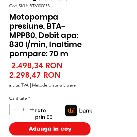
Cod SKU: BT6000035
Motopompa
presiune, BTA-
MPP80, Debit apa:
830 l/min, Inaltime
pompare: 70 m
Preț
 2.498,34 RON 
Preț
normal
2.298,47 RON
redus
inclus TVA
|
Metode plata si Livrare
Cantitate
*
rate
prin
👉🏿
Adaugă în coș