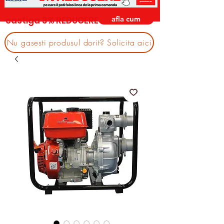
afla cum
castiga 3% REDUCERE
Nu gasesti produsul dorit? Solicita aici