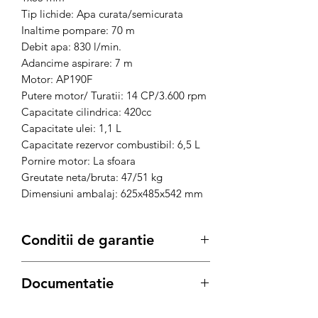
Tip lichide: Apa curata/semicurata
Inaltime pompare: 70 m
Debit apa: 830 l/min.
Adancime aspirare: 7 m
Motor: AP190F
Putere motor/ Turatii: 14 CP/3.600 rpm
Capacitate cilindrica: 420cc
Capacitate ulei: 1,1 L
Capacitate rezervor combustibil: 6,5 L
Pornire motor: La sfoara
Greutate neta/bruta: 47/51 kg
Dimensiuni ambalaj: 625x485x542 mm
Conditii de garantie
Termenul de garantie pentru produsele
Documentatie
Bisonte, este conform legii de:
12 luni
pentru achizitiile pe Persoana
Fisa tehnica
Juridica