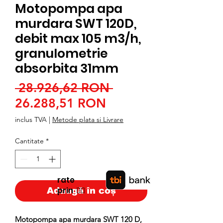
Motopompa apa
murdara SWT 120D,
debit max 105 m3/h,
granulometrie
absorbita 31mm
Preț
 28.926,62 RON 
Preț
normal
26.288,51 RON
redus
inclus TVA
|
Metode plata si Livrare
Cantitate
*
rate
prin
👉🏿
Adaugă în coș
Motopompa apa murdara SWT 120 D,