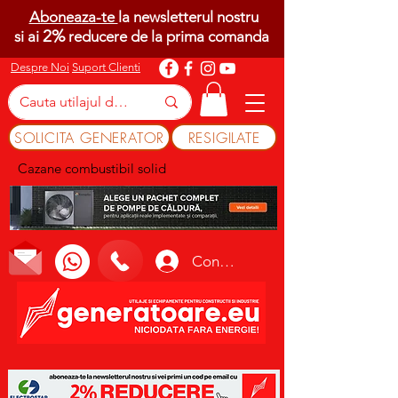
Aboneaza-te
la newsletterul nostru
2%
si ai
reducere de la prima comanda
Despre Noi
Suport Clienti
SOLICITA GENERATOR
RESIGILATE
Cazane combustibil solid
Conectează-te