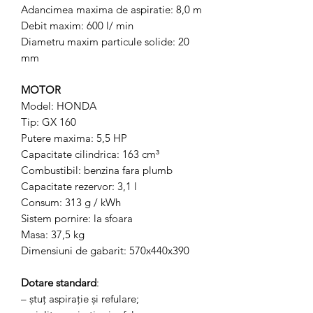
Adancimea maxima de aspiratie: 8,0 m
Debit maxim: 600 l/ min
Diametru maxim particule solide: 20
mm
MOTOR
Model: HONDA
Tip: GX 160
Putere maxima: 5,5 HP
Capacitate cilindrica: 163 cm³
Combustibil: benzina fara plumb
Capacitate rezervor: 3,1 l
Consum: 313 g / kWh
Sistem pornire: la sfoara
Masa: 37,5 kg
Dimensiuni de gabarit: 570x440x390
Dotare standard
:
– ștuţ aspiraţie și refulare;