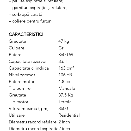
– piuliţe aspiraţie și refulare;
– garnituri aspiraţie și refulare;
– sorb apă curată;
– coliere pentru furtun.
CARACTERISTICI
Greutate
47 kg
Culoare
Gri
Putere
3600 W
Capacitate rezervor
3.6 l
Capacitate cilindrica
163 cm³
Nivel zgomot
106 dB
Putere motor
4.8 cp
Tip pornire
Manuala
Greutate
37.5 Kg
Tip motor
Termic
Viteza maxima (rpm)
3600
Utilizare
Rezidential
Diametru racord refulare
2 inch
Diametru racord aspiratie
2 inch