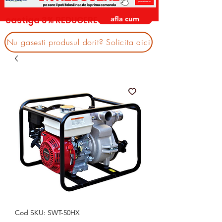
afla cum
castiga 3% REDUCERE
Nu gasesti produsul dorit? Solicita aici
Cod SKU: SWT-50HX