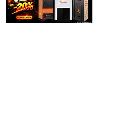
ITALIA STAR COM DUE - SERVICE
Adresa: Autostrada Bucuresti Pitesti km
13,2, Chiajna, Ilfov, Romania, C.P.
077040
Telefon: 0758.644.374/0755.090.519
Costul transportului, cat si reparatiile,
daca acestea fac obiectul garantiei, vor
fi suportate de catre Producator (se va
ocupa de asta Service-ul Partener), deci
clientul nu va plati nimic pentru
deplasare.
Daca se constata ca defectiunea nu face
obiectul garantiei, clientul va achita atat
costul interventiei, daca doreste sa se
faca, cat si costul transportului dus-
intors la Partenerul Service. Daca
clientul nu doreste sa efectueze
reparatia, va achita doar costul
constatarii si al transportului(dus/intors).
NOTA
: nu uitati ca in coletul de
expeditie, sa adaugati Factura si