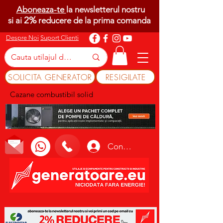
Aboneaza-te
la newsletterul nostru
2%
si ai
reducere de la prima comanda
Despre Noi
Suport Clienti
SOLICITA GENERATOR
RESIGILATE
Cazane combustibil solid
Conectează-te