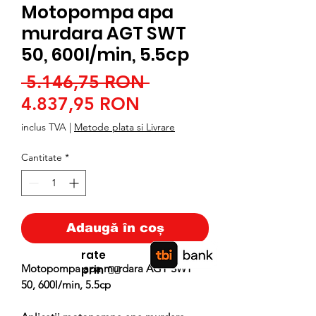
Motopompa apa
murdara AGT SWT
50, 600l/min, 5.5cp
Preț
 5.146,75 RON 
Preț
normal
4.837,95 RON
redus
inclus TVA
|
Metode plata si Livrare
Cantitate
*
Adaugă în coș
rate
Motopompa apa murdara AGT SWT
prin
👉🏿
50, 600l/min, 5.5cp