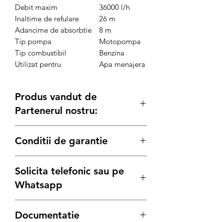
Debit maxim
36000 l/h
Inaltime de refulare
26 m
Adancime de absorbtie
8 m
Tip pompa
Motopompa
Tip combustibil
Benzina
Utilizat pentru
Apa menajera
Produs vandut de
Partenerul nostru:
Generatoare.eu
Conditii de garantie
Termenul de garantie pentru produsele
Solicita telefonic sau pe
Bisonte, este conform legii de:
12 luni
pentru achizitiile pe Persoana
Whatsapp
Juridica
24 luni
pentru achizitiile pe Persoana
Solicita detalii:
Documentatie
Fizica
Tel:
0736 77 55 35
/