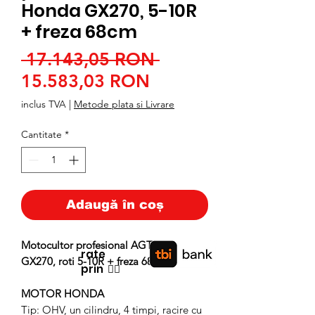
Honda GX270, 5-10R
+ freza 68cm
Preț
 17.143,05 RON 
Preț
normal
15.583,03 RON
redus
inclus TVA
|
Metode plata si Livrare
Cantitate
*
Adaugă în coș
Motocultor profesional AGT3DF Honda
rate
GX270, roti 5-10R + freza 68cm
prin
👉🏿
MOTOR HONDA
Tip: OHV, un cilindru, 4 timpi, racire cu