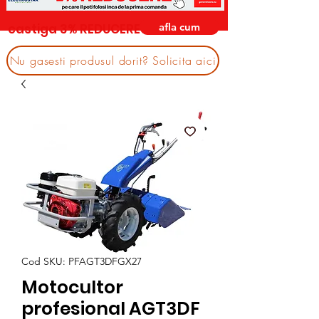
afla cum
castiga 3% REDUCERE
Nu gasesti produsul dorit? Solicita aici
Cod SKU: PFAGT3DFGX27
Motocultor
profesional AGT3DF