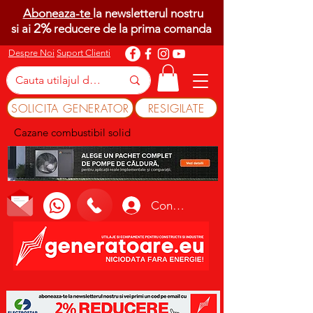
Aboneaza-te
la newsletterul nostru
2%
si ai
reducere de la prima comanda
Despre Noi
Suport Clienti
SOLICITA GENERATOR
RESIGILATE
Cazane combustibil solid
Conectează-te