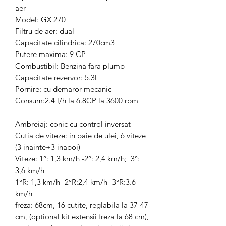
aer
Model: GX 270
Filtru de aer: dual
Capacitate cilindrica: 270cm3
Putere maxima: 9 CP
Combustibil: Benzina fara plumb
Capacitate rezervor: 5.3l
Pornire: cu demaror mecanic
Consum:2.4 l/h la 6.8CP la 3600 rpm
Ambreiaj: conic cu control inversat
Cutia de viteze: in baie de ulei, 6 viteze
(3 inainte+3 inapoi)
Viteze: 1°: 1,3 km/h -2°: 2,4 km/h; 3°:
3,6 km/h
1°R: 1,3 km/h -2°R:2,4 km/h -3°R:3.6
km/h
freza: 68cm, 16 cutite, reglabila la 37-47
cm, (optional kit extensii freza la 68 cm),