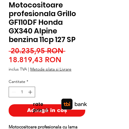
Motocositoare
profesionala Grillo
GF110DF Honda
GX340 Alpine
benzina 11cp 127 SP
Preț
 20.235,95 RON 
Preț
normal
18.819,43 RON
redus
inclus TVA
|
Metode plata si Livrare
Cantitate
*
rate
prin
👉🏿
Adaugă în coș
Motocositoare profesionala cu lama