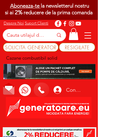
Aboneaza-te
la newsletterul nostru
2%
si ai
reducere de la prima comanda
Despre Noi
Suport Clienti
SOLICITA GENERATOR
RESIGILATE
Cazane combustibil solid
Conectează-te