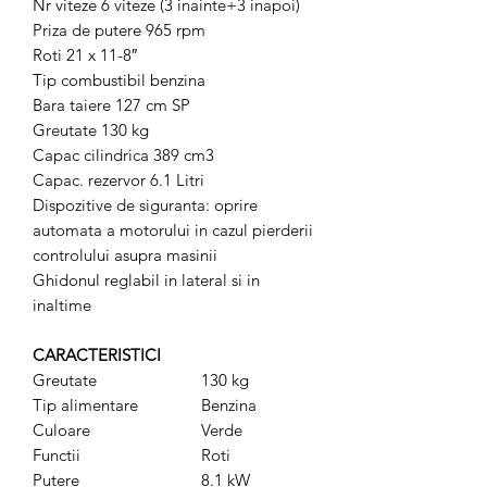
Nr viteze 6 viteze (3 inainte+3 inapoi)
Priza de putere 965 rpm
Roti 21 x 11-8″
Tip combustibil benzina
Bara taiere 127 cm SP
Greutate 130 kg
Capac cilindrica 389 cm3
Capac. rezervor 6.1 Litri
Dispozitive de siguranta: oprire
automata a motorului in cazul pierderii
controlului asupra masinii
Ghidonul reglabil in lateral si in
inaltime
CARACTERISTICI
Greutate
130 kg
Tip alimentare
Benzina
Culoare
Verde
Functii
Roti
Putere
8.1 kW