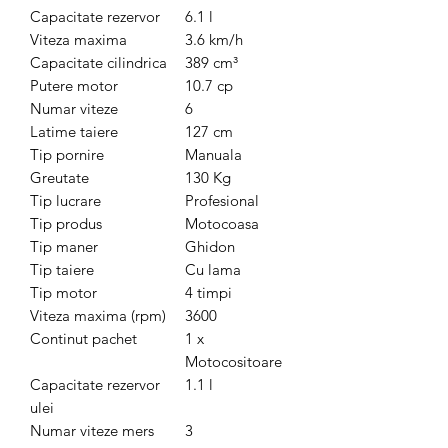
Capacitate rezervor
6.1 l
Viteza maxima
3.6 km/h
Capacitate cilindrica
389 cm³
Putere motor
10.7 cp
Numar viteze
6
Latime taiere
127 cm
Tip pornire
Manuala
Greutate
130 Kg
Tip lucrare
Profesional
Tip produs
Motocoasa
Tip maner
Ghidon
Tip taiere
Cu lama
Tip motor
4 timpi
Viteza maxima (rpm)
3600
Continut pachet
1 x
Motocositoare
Capacitate rezervor
1.1 l
ulei
Numar viteze mers
3