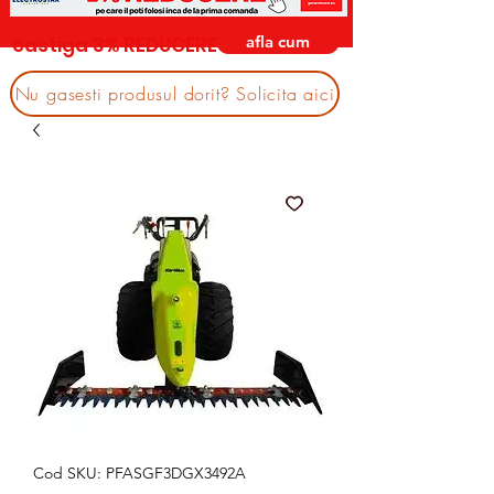
afla cum
castiga 3% REDUCERE
Nu gasesti produsul dorit? Solicita aici
Cod SKU: PFASGF3DGX3492A