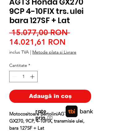
AGT3 Honda GX270
9CP 4-10FIX trs. ulei
bara 127SF + Lat
Preț
 15.077,00 RON 
Preț
normal
14.021,61 RON
redus
inclus TVA
|
Metode plata si Livrare
Cantitate
*
Adaugă în coș
rate
Motocositoare BertoliniAGT3 Honda
prin
👉🏿
GX270, 9CP, 4-10FIX, transmisie ulei,
bara 127SF + Lat