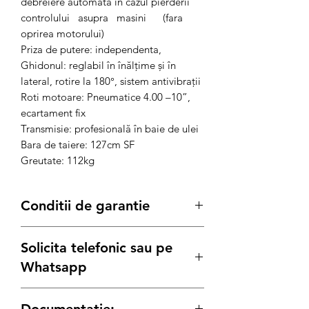
debreiere automata in cazul pierderii
controlului asupra masini (fara
oprirea motorului)
Priza de putere: independenta,
Ghidonul: reglabil în înălţime şi în
lateral, rotire la 180°, sistem antivibraţii
Roti motoare: Pneumatice 4.00 –10”,
ecartament fix
Transmisie: profesională în baie de ulei
Bara de taiere: 127cm SF
Greutate: 112kg
Conditii de garantie
Termenul de garantie pentru
Solicita telefonic sau pe
produse este conform legii de:
12 luni
pentru achizitiile pe Persoana
Whatsapp
Juridica
24 luni
pentru achizitiile pe Persoana
Solicita detalii: