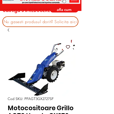
afla cum
castiga 3% REDUCERE
Nu gasesti produsul dorit? Solicita aici
Cod SKU: PFAGT3GX2727SF
Motocositoare Grillo