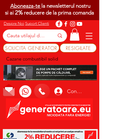
Aboneaza-te
la newsletterul nostru
2%
si ai
reducere de la prima comanda
Despre Noi
Suport Clienti
SOLICITA GENERATOR
RESIGILATE
Cazane combustibil solid
Conectează-te