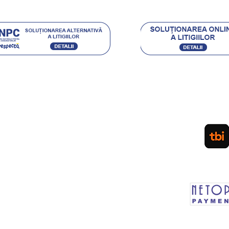
Acceptam urmatoarele metode de plata:
Ordin de Plata Bancar sau depunere directa la ghiseul
(pentru persoane fizice) / Plata cu Cardul (la cere
PLATA IN RATE PRIN TBI. APLICA
LEASING Persoane Juridice
sau vanzare prin SEAP
d
Plateste in siguranta prin MOBIL PAY by