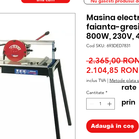
Nu gasesti produsul dor
Masina electr
faianta-gres
800W, 230V,
Cod SKU: 693DED7831
 2.365,00 RON
2.104,85 RON
inclus TVA
|
Metode plata si
rate
Cantitate
*
prin
Adaugă în coș