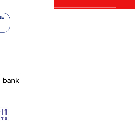
 bancii
re)
etalii