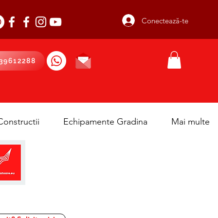
Conectează-te
39612288
onstructii
Echipamente Gradina
Mai multe