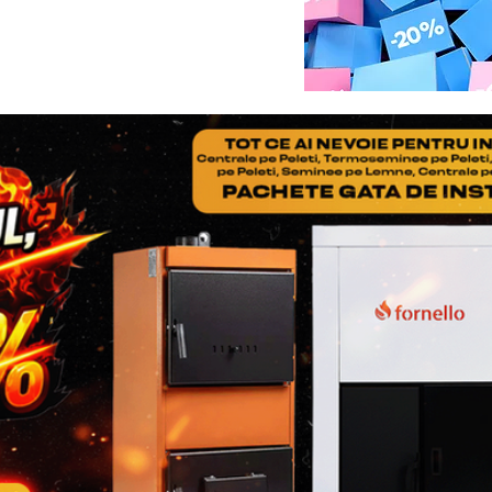
NOTA
: nu uitati ca in col
adaugati Factura si Certif
produsului
Pasul 3
: Se restituie prod