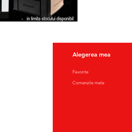
fo
Alegerea mea
pre Noi
Favorite
tact/Suport Clienti
Comenzile mele
atii