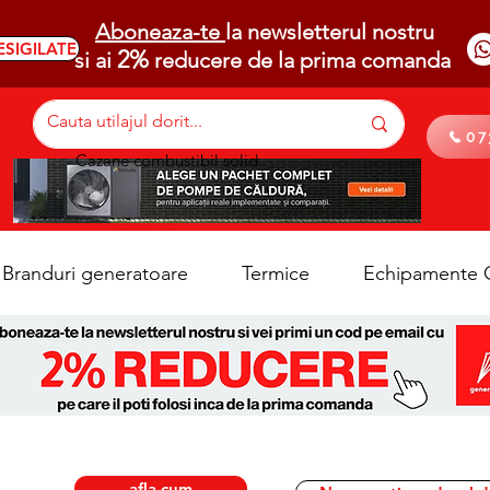
Aboneaza-te
la newsletterul nostru
ESIGILATE
2%
si ai
reducere de la prima comanda
07
Cazane combustibil solid
Branduri generatoare
Termice
Echipamente C
afla cum