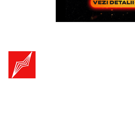
Menu
Generatoare.eu
Marketplace
Toate catego
Generatoare
Branduri ge
Ai nevoie de ajutor?
Termice
Viziteaza pagina
Suport Clienti
Echipamente
pentru asistenta sau suna-ne:
Echipament