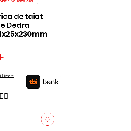
it? Solicita aici
ica de taiat
ie Dedra
 4x25x230mm
Preț
 
Preț
normal
redus
 Livrare
👉🏿