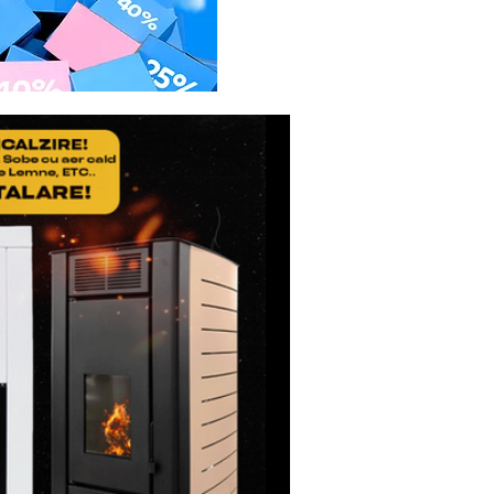
etul de expeditie, sa
icatul de Garantie, ale
usul reparat.