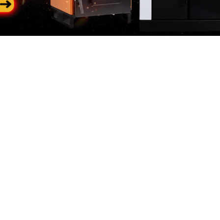
Categorii
In
populare
riile
Des
Generatoare de curent
 de curent
Con
Generatoare diesel
neratoare
Loc
 Constructii
e Gradina