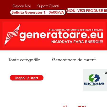
Despre Noi
Suport Clienti
NOU: VEZI PRODUSE R
Solicita Generator 1 - 3600kVA
Toate categoriile
Generatoare de curent
inapoi la start