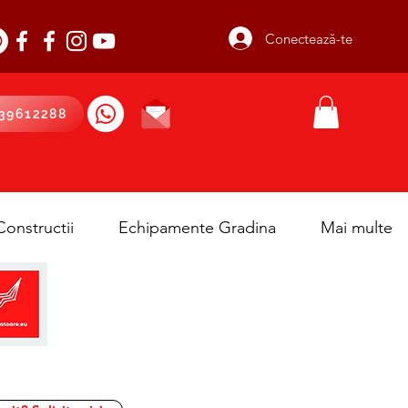
Conectează-te
39612288
onstructii
Echipamente Gradina
Mai multe