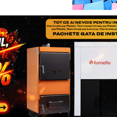
constatarii si al transportu
NOTA
: nu uitati ca in col
adaugati Factura si Certif
produsului
Pasul 3
: Se restituie prod