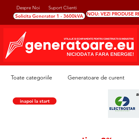
Despre Noi
Suport Clienti
NOU: VEZI PRODUSE R
Solicita Generator 1 - 3600kVA
Toate categoriile
Generatoare de curent
inapoi la start