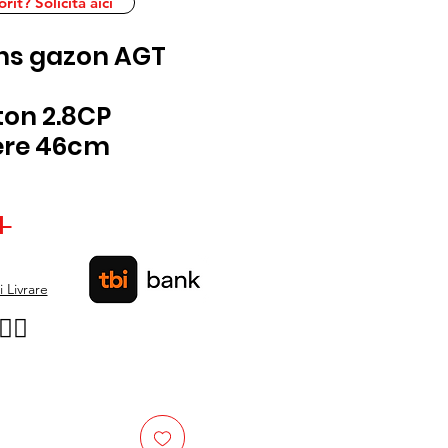
it? Solicita aici
ns gazon AGT
ton 2.8CP
iere 46cm
Preț
 
Preț
normal
redus
 Livrare
👉🏿