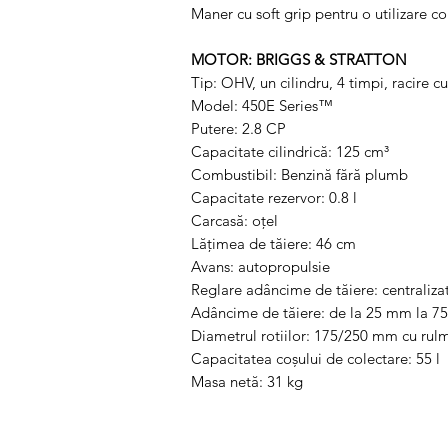
Maner cu soft grip pentru o utilizare co
MOTOR: BRIGGS & STRATTON
Tip: OHV, un cilindru, 4 timpi, racire cu
Model: 450E Series™
Putere: 2.8 CP
Capacitate cilindrică: 125 cm³
Combustibil: Benzină fără plumb
Capacitate rezervor: 0.8 l
Carcasă: oţel
Lăţimea de tăiere: 46 cm
Avans: autopropulsie
Reglare adâncime de tăiere: centralizat
Adâncime de tăiere: de la 25 mm la 
Diametrul rotiilor: 175/250 mm cu rul
Capacitatea coşului de colectare: 55 l
Masa netă: 31 kg