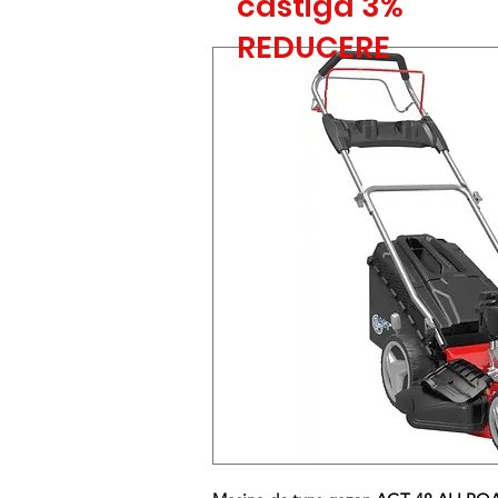
castiga 3%
REDUCERE