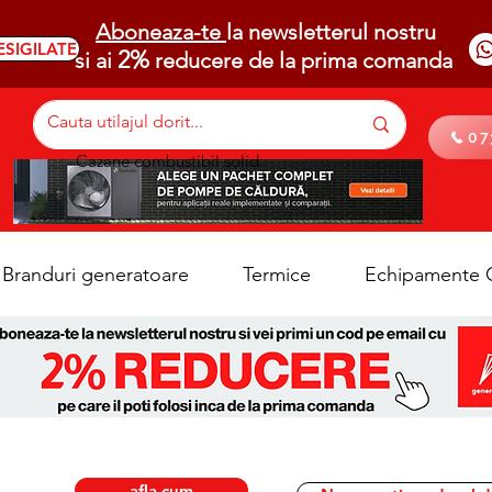
Aboneaza-te
la newsletterul nostru
ESIGILATE
2%
si ai
reducere de la prima comanda
07
Cazane combustibil solid
Branduri generatoare
Termice
Echipamente C
afla cum