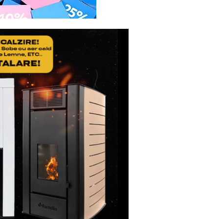
lui(dus/intors).
etul de expeditie, sa
icatul de Garantie, ale
usul reparat.