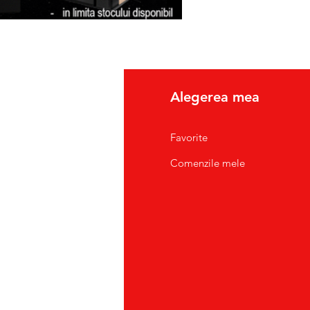
fo
Alegerea mea
pre Noi
Favorite
tact/Suport Clienti
Comenzile mele
atii