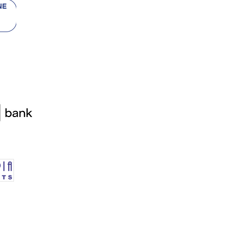
 bancii
re)
etalii