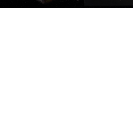
Categorii
In
populare
riile
Des
Generatoare de curent
 de curent
Con
Generatoare diesel
neratoare
Loc
 Constructii
e Gradina
e Acasa