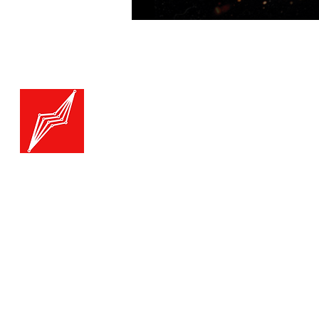
Menu
Generatoare.eu
Marketplace
Toate catego
Generatoare
Branduri ge
Ai nevoie de ajutor?
Termice
Viziteaza pagina
Suport Clienti
Echipamente
pentru asistenta sau suna-ne:
Echipament
Echipament
Tel./Whatsapp(non stop)