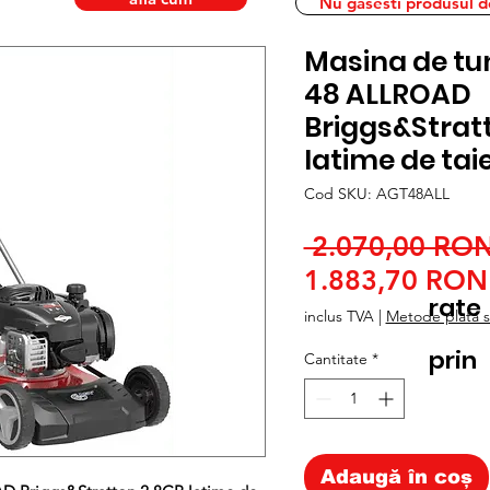
Nu gasesti produsul dor
Masina de tu
48 ALLROAD
Briggs&Strat
latime de ta
Cod SKU: AGT48ALL
 2.070,00 RON
1.883,70 RON
rate
inclus TVA
|
Metode plata si
prin
Cantitate
*
Adaugă în coș