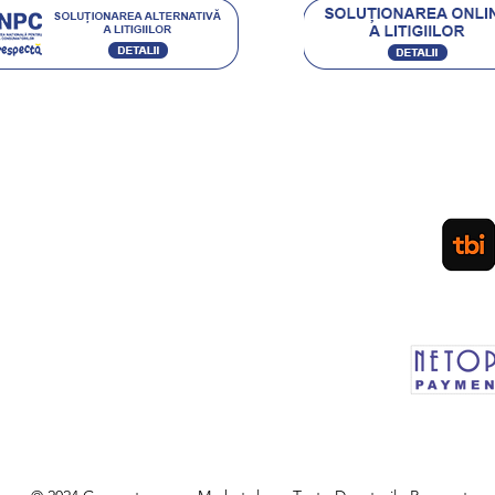
Acceptam urmatoarele metode de plata:
Ordin de Plata Bancar sau depunere directa la ghiseul
(pentru persoane fizice) / Plata cu Cardul (la cere
PLATA IN RATE PRIN TBI. APLICA
LEASING Persoane Juridice
sau vanzare prin SEAP
d
Plateste in siguranta prin MOBIL PAY by