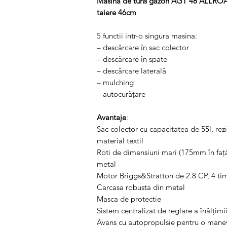
Masina de tuns gazon AGT 48 ALLROAD
taiere 46cm
5 functii intr-o singura masina:
– descărcare în sac colector
– descărcare în spate
– descărcare laterală
– mulching
– autocurățare
Avantaje
:
Sac colector cu capacitatea de 55l, rezi
material textil
Roti de dimensiuni mari (175mm în față
metal
Motor Briggs&Stratton de 2.8 CP, 4 t
Carcasa robusta din metal
Masca de protectie
Sistem centralizat de reglare a înălțimii
Avans cu autopropulsie pentru o mane