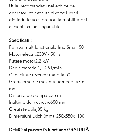
Utilaj recomandat unei echipe de
operatori ce executa diverse lucrari,
oferindu-le acestora totala mobilitate si
eficienta cu un singur utilaj.
Specificatii:
Pompa multifunctionala ImerSmall 50
Motor electric230V - 50Hz
Putere motor2,2 kW
Debit material1,2-26 l/min.
Capacitate rezervor material50 l
Granulometrie maxima pompabila3-6
mm
Distanta de pompare35 m
Inaltime de incarcare650 mm
Greutate utilaj85 kg
Dimensiuni Lxlxh (mm)1250x550x1100
DEMO și punere în funcțiune GRATUITĂ