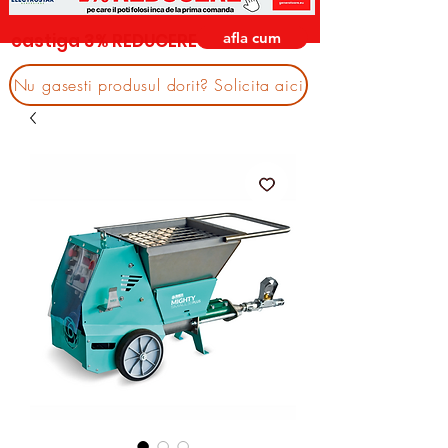
afla cum
castiga 3% REDUCERE
Nu gasesti produsul dorit? Solicita aici