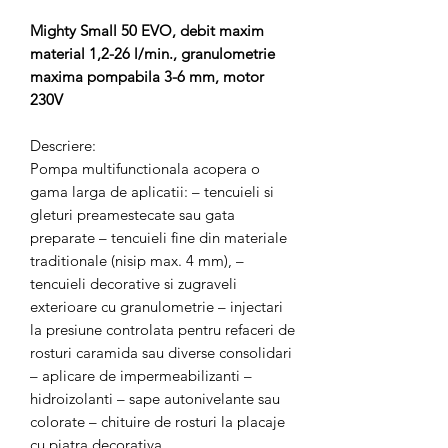
Mighty Small 50 EVO, debit maxim
material 1,2-26 l/min., granulometrie
maxima pompabila 3-6 mm, motor
230V
Descriere:
Pompa multifunctionala acopera o
gama larga de aplicatii: – tencuieli si
gleturi preamestecate sau gata
preparate – tencuieli fine din materiale
traditionale (nisip max. 4 mm), –
tencuieli decorative si zugraveli
exterioare cu granulometrie – injectari
la presiune controlata pentru refaceri de
rosturi caramida sau diverse consolidari
– aplicare de impermeabilizanti –
hidroizolanti – sape autonivelante sau
colorate – chituire de rosturi la placaje
cu piatra decorativa