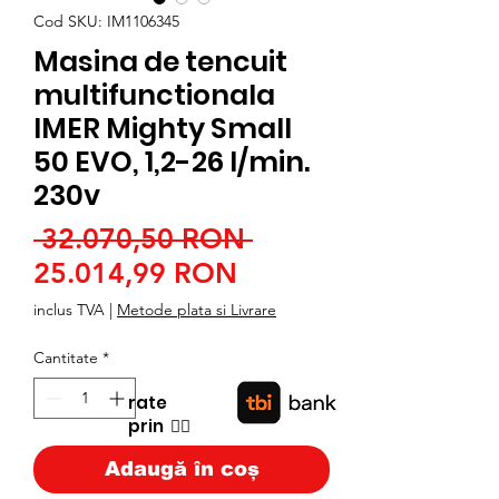
Cod SKU: IM1106345
Masina de tencuit
multifunctionala
IMER Mighty Small
50 EVO, 1,2-26 l/min.
230v
Preț
 32.070,50 RON 
Preț
normal
25.014,99 RON
redus
inclus TVA
|
Metode plata si Livrare
Cantitate
*
rate
prin
👉🏿
Adaugă în coș