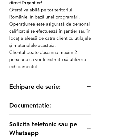
direct în șantier!
Ofertă valabilă pe tot teritoriul
României în bază unei programări.
Operațiunea este asigurată de personal
calificat și se efectuează în șantier sau în
locația aleasă de către client cu utilajele
și materialele acestuia.
Clientul poate desemna maxim 2
persoane ce vor fi instruite să utilizeze
echipamentul
Echipare de serie:
Specificatii:
Documentatie:
Pompa multifunctionala ImerSmall 50
Motor electric230V - 50Hz
Fisa tehnica
Putere motor2,2 kW
Solicita telefonic sau pe
Debit material1,2-26 l/min.
Whatsapp
Capacitate rezervor material50 l