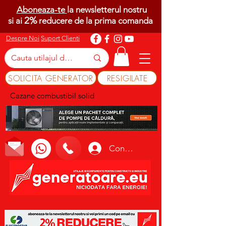
Aboneaza-te
la newsletterul nostru
2%
si ai
reducere de la prima comanda
Despre Noi
Suport Clienti
SOLICITA GENERATOR
RESIGILATE
Cazane combustibil solid
Conectează-te