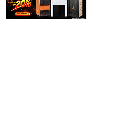
In urma unei discutii telefonice, se va
preconstata defectiunea sau eroarea de
functionare invocata, de foarte multe
ori, putandu-se rezolva problema chiar
si telefonic.
Pasul 2
. In cazul in care la distanta nu s-
a putut rezolva problema invocata,
clientul va trebui sa expedieze
produsul Partenerului Service la adresa:
ITALIA STAR COM DUE - SERVICE
Adresa: Autostrada Bucuresti Pitesti km
13,2, Chiajna, Ilfov, Romania, C.P.
077040
Telefon: 0758.644.374/0755.090.519
Costul transportului, cat si reparatiile,
daca acestea fac obiectul garantiei, vor
fi suportate de catre Producator (se va
ocupa de asta Service-ul Partener), deci
clientul nu va plati nimic pentru
deplasare.
Daca se constata ca defectiunea nu face