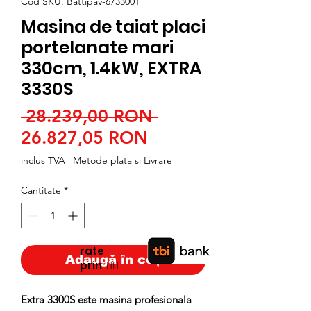
Cod SKU: Battipav-6733001
Masina de taiat placi
portelanate mari
330cm, 1.4kW, EXTRA
3330S
Preț
 28.239,00 RON 
Preț
normal
26.827,05 RON
redus
inclus TVA
|
Metode plata si Livrare
Cantitate
*
rate
Adaugă în coș
prin
👉🏿
Extra 3300S este masina profesionala