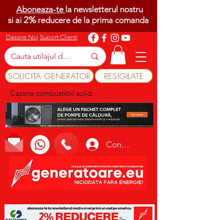
Aboneaza-te
la newsletterul nostru
2%
si ai
reducere de la prima comanda
Despre Noi
Suport Clienti
SOLICITA GENERATOR
RESIGILATE
Cazane combustibil solid
Conectează-te