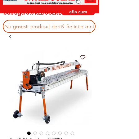
afla cum
castiga 3% REDUCERE
Nu gasesti produsul dorit? Solicita aici